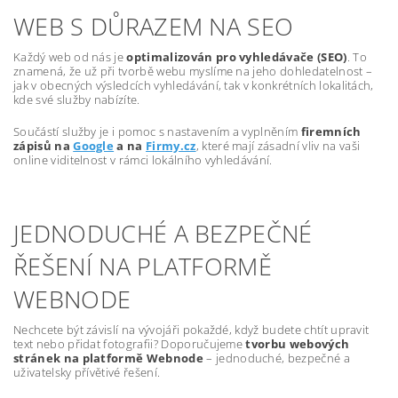
WEB S DŮRAZEM NA SEO
Každý web od nás je
optimalizován pro vyhledávače (SEO)
. To
znamená, že už při tvorbě webu myslíme na jeho dohledatelnost –
jak v obecných výsledcích vyhledávání, tak v konkrétních lokalitách,
kde své služby nabízíte.
Součástí služby je i pomoc s nastavením a vyplněním
firemních
zápisů na
Google
a na
Firmy.cz
, které mají zásadní vliv na vaši
online viditelnost v rámci lokálního vyhledávání.
JEDNODUCHÉ A BEZPEČNÉ
ŘEŠENÍ NA PLATFORMĚ
WEBNODE
Nechcete být závislí na vývojáři pokaždé, když budete chtít upravit
text nebo přidat fotografii? Doporučujeme
tvorbu webových
stránek na platformě Webnode
– jednoduché, bezpečné a
uživatelsky přívětivé řešení.