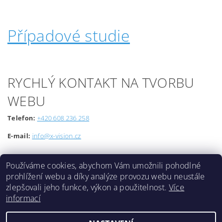
Případové studie
RYCHLÝ KONTAKT NA TVORBU
WEBU
Telefon:
+420 608 236 258
E-mail:
info@x-vision.cz
Používáme cookies, abychom Vám umožnili pohodlné
prohlížení webu a díky analýze provozu webu neustále
zlepšovali jeho funkce, výkon a použitelnost.
Více
informací
Lokality