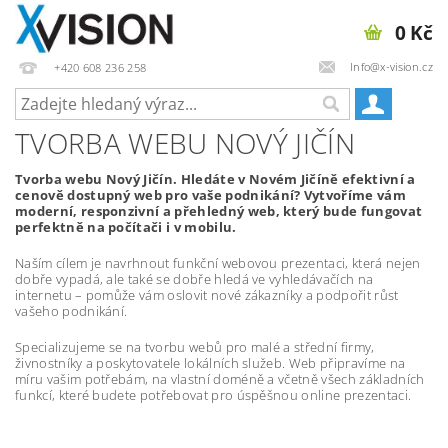
0 Kč
Info@x-vision.cz
+420 608 236 258
TVORBA WEBU NOVÝ JIČÍN
Tvorba webu Nový Jičín. Hledáte v Novém Jičíně efektivní a
cenově dostupný web pro vaše podnikání? Vytvoříme vám
moderní, responzivní a přehledný web, který bude fungovat
perfektně na počítači i v mobilu.
Naším cílem je navrhnout funkční webovou prezentaci, která nejen
dobře vypadá, ale také se dobře hledá ve vyhledávačích na
internetu – pomůže vám oslovit nové zákazníky a podpořit růst
vašeho podnikání.
Specializujeme se na tvorbu webů pro malé a střední firmy,
živnostníky a poskytovatele lokálních služeb. Web připravíme na
míru vašim potřebám, na vlastní doméně a včetně všech základních
funkcí, které budete potřebovat pro úspěšnou online prezentaci.