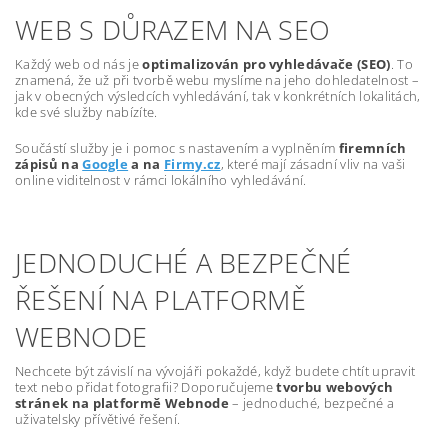
WEB S DŮRAZEM NA SEO
Každý web od nás je
optimalizován pro vyhledávače (SEO)
. To
znamená, že už při tvorbě webu myslíme na jeho dohledatelnost –
jak v obecných výsledcích vyhledávání, tak v konkrétních lokalitách,
kde své služby nabízíte.
Součástí služby je i pomoc s nastavením a vyplněním
firemních
zápisů na
Google
a na
Firmy.cz
, které mají zásadní vliv na vaši
online viditelnost v rámci lokálního vyhledávání.
JEDNODUCHÉ A BEZPEČNÉ
ŘEŠENÍ NA PLATFORMĚ
WEBNODE
Nechcete být závislí na vývojáři pokaždé, když budete chtít upravit
text nebo přidat fotografii? Doporučujeme
tvorbu webových
stránek na platformě Webnode
– jednoduché, bezpečné a
uživatelsky přívětivé řešení.