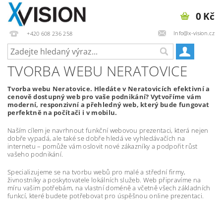
0 Kč
Info@x-vision.cz
+420 608 236 258
TVORBA WEBU NERATOVICE
Tvorba webu Neratovice. Hledáte v Neratovicích efektivní a
cenově dostupný web pro vaše podnikání? Vytvoříme vám
moderní, responzivní a přehledný web, který bude fungovat
perfektně na počítači i v mobilu.
Naším cílem je navrhnout funkční webovou prezentaci, která nejen
dobře vypadá, ale také se dobře hledá ve vyhledávačích na
internetu – pomůže vám oslovit nové zákazníky a podpořit růst
vašeho podnikání.
Specializujeme se na tvorbu webů pro malé a střední firmy,
živnostníky a poskytovatele lokálních služeb. Web připravíme na
míru vašim potřebám, na vlastní doméně a včetně všech základních
funkcí, které budete potřebovat pro úspěšnou online prezentaci.