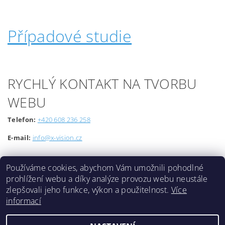
Případové studie
RYCHLÝ KONTAKT NA TVORBU
WEBU
Telefon:
+420 608 236 258
E-mail:
info@x-vision.cz
Používáme cookies, abychom Vám umožnili pohodlné
prohlížení webu a díky analýze provozu webu neustále
zlepšovali jeho funkce, výkon a použitelnost.
Více
informací
Lokality