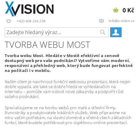
0 Kč
Info@x-vision.cz
+420 608 236 258
TVORBA WEBU MOST
Tvorba webu Most. Hledáte v Mostě efektivní a cenově
dostupný web pro vaše podnikání? Vytvoříme vám moderní,
responzivní a přehledný web, který bude fungovat perfektně
na počítači i v mobilu.
Naším cílem je navrhnout funkční webovou prezentaci, která nejen
dobře vypadá, ale také se dobře hledá ve vyhledávačích na
internetu – pomůže vám oslovit nové zákazníky a podpořit růst
vašeho podnikání.
Specializujeme se na tvorbu webů pro malé a střední firmy,
živnostníky a poskytovatele lokálních služeb. Web připravíme na
míru vašim potřebám, na vlastní doméně a včetně všech základních
funkcí, které budete potřebovat pro úspěšnou online prezentaci.