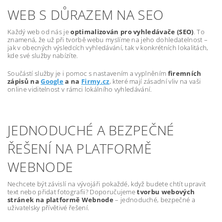
WEB S DŮRAZEM NA SEO
Každý web od nás je
optimalizován pro vyhledávače (SEO)
. To
znamená, že už při tvorbě webu myslíme na jeho dohledatelnost –
jak v obecných výsledcích vyhledávání, tak v konkrétních lokalitách,
kde své služby nabízíte.
Součástí služby je i pomoc s nastavením a vyplněním
firemních
zápisů na
Google
a na
Firmy.cz
, které mají zásadní vliv na vaši
online viditelnost v rámci lokálního vyhledávání.
JEDNODUCHÉ A BEZPEČNÉ
ŘEŠENÍ NA PLATFORMĚ
WEBNODE
Nechcete být závislí na vývojáři pokaždé, když budete chtít upravit
text nebo přidat fotografii? Doporučujeme
tvorbu webových
stránek na platformě Webnode
– jednoduché, bezpečné a
uživatelsky přívětivé řešení.