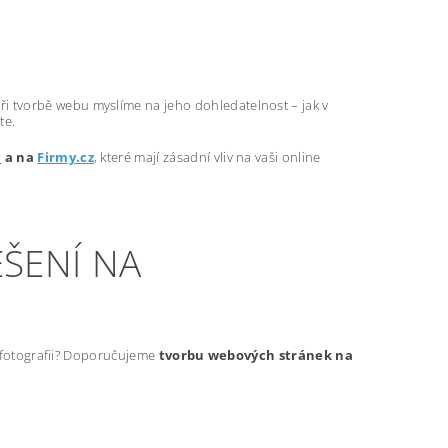
ři tvorbě webu myslíme na jeho dohledatelnost – jak v
te.
e
a na
Firmy.cz
, které mají zásadní vliv na vaši online
ŠENÍ NA
t fotografii? Doporučujeme
tvorbu webových stránek na