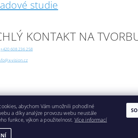
padové studie
CHLÝ KONTAKT NA TVORB
+420 608 236 258
nfo@x-vision.cz
cookies, abychom Vám umožnili pohodlné
SO
webu a díky analýze provozu webu neustále
Lokality
jeho funkce, výkon a použitelnost.
Více informací
NÍ