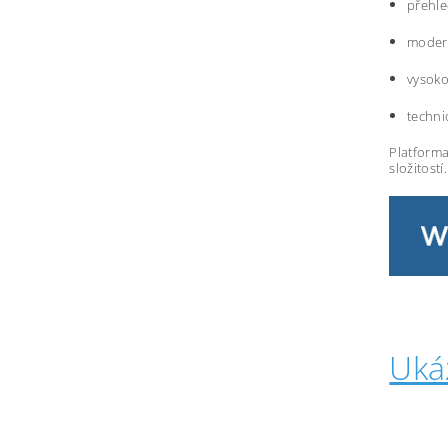
přehle
modern
vysoko
techni
Platforma
složitostí.
Uká