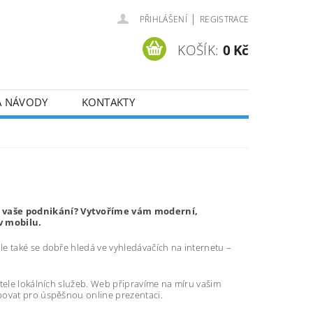
|
PŘIHLÁŠENÍ
REGISTRACE
KOŠÍK:
0 Kč
A NÁVODY
KONTAKTY
ro vaše podnikání? Vytvoříme vám moderní,
v mobilu.
e také se dobře hledá ve vyhledávačích na internetu –
atele lokálních služeb. Web připravíme na míru vašim
bovat pro úspěšnou online prezentaci.