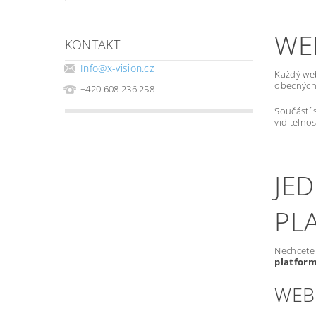
WE
KONTAKT
Info
@
x-vision.cz
Každý we
obecných 
+420 608 236 258
Součástí 
viditelno
JE
PL
Nechcete 
platfor
WEB