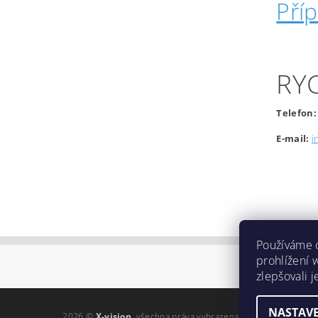
Pří
RY
Telefon:
E-mail:
i
Používáme 
prohlížení 
zlepšovali 
NASTAVE
2026 ©
X-vision
, všechna práva vyhrazena