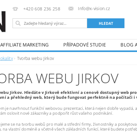
Info@x-vision.cz
+420 608 236 258
AFFILIATE MARKETING
PŘÍPADOVÉ STUDIE
BLOG 
okality
Tvorba webu Jirkov
ORBA WEBU JIRKOV
ebu Jirkov. Hledáte v Jirkově efektivní a cenově dostupný web p
vní a přehledný web, který bude fungovat perfektně na počítači i 
em je navrhnout funkční webovou prezentaci, která nejen dobře vypadá, al
m oslovit nové zákazníky a podpořit růst vašeho podnikání.
ujeme se na tvorbu webů pro malé a střední firmy, živnostníky a poskytov
 na vlastní doméně a včetně všech základních funkcí, které budete potře