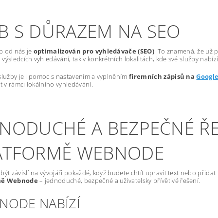
B S DŮRAZEM NA SEO
b od nás je
optimalizován pro vyhledávače (SEO)
. To znamená, že už p
výsledcích vyhledávání, tak v konkrétních lokalitách, kde své služby nabízí
služby je i pomoc s nastavením a vyplněním
firemních zápisů na
Googl
st v rámci lokálního vyhledávání.
DNODUCHÉ A BEZPEČNÉ ŘE
ATFORMĚ WEBNODE
být závislí na vývojáři pokaždé, když budete chtít upravit text nebo přida
mě Webnode
– jednoduché, bezpečné a uživatelsky přívětivé řešení.
NODE NABÍZÍ