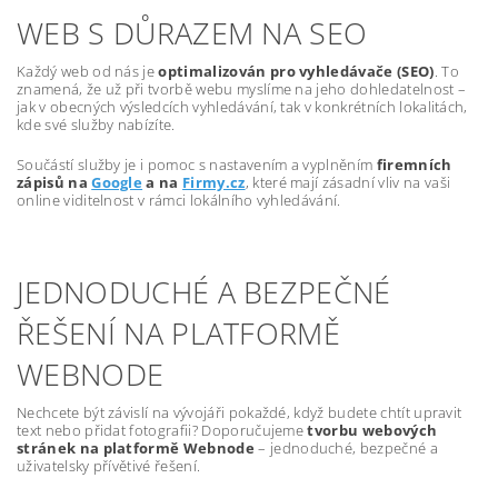
WEB S DŮRAZEM NA SEO
Každý web od nás je
optimalizován pro vyhledávače (SEO)
. To
znamená, že už při tvorbě webu myslíme na jeho dohledatelnost –
jak v obecných výsledcích vyhledávání, tak v konkrétních lokalitách,
kde své služby nabízíte.
Součástí služby je i pomoc s nastavením a vyplněním
firemních
zápisů na
Google
a na
Firmy.cz
, které mají zásadní vliv na vaši
online viditelnost v rámci lokálního vyhledávání.
JEDNODUCHÉ A BEZPEČNÉ
ŘEŠENÍ NA PLATFORMĚ
WEBNODE
Nechcete být závislí na vývojáři pokaždé, když budete chtít upravit
text nebo přidat fotografii? Doporučujeme
tvorbu webových
stránek na platformě Webnode
– jednoduché, bezpečné a
uživatelsky přívětivé řešení.