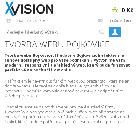
0 Kč
Info@x-vision.cz
+420 608 236 258
TVORBA WEBU BOJKOVICE
Tvorba webu Bojkovice. Hledáte v Bojkovicích efektivní a
cenově dostupný web pro vaše podnikání? Vytvoříme vám
moderní, responzivní a přehledný web, který bude fungovat
perfektně na počítači i v mobilu.
Naším cílem je navrhnout funkční webovou prezentaci, která nejen
dobře vypadá, ale také se dobře hledá ve vyhledávačích na
internetu – pomůže vám oslovit nové zákazníky a podpořit růst
vašeho podnikání.
Specializujeme se na tvorbu webů pro malé a střední firmy,
živnostníky a poskytovatele lokálních služeb. Web připravíme na
míru vašim potřebám, na vlastní doméně a včetně všech základních
funkcí, které budete potřebovat pro úspěšnou online prezentaci.