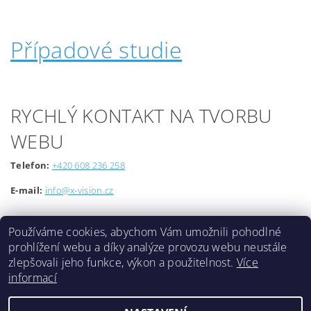
Případové studie
RYCHLÝ KONTAKT NA TVORBU
WEBU
Telefon:
+420 608 236 258
E-mail:
info@x-vision.cz
Používáme cookies, abychom Vám umožnili pohodlné
prohlížení webu a díky analýze provozu webu neustále
zlepšovali jeho funkce, výkon a použitelnost.
Více
informací
Lokality