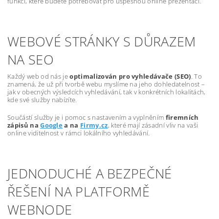
funkcí, které budete potřebovat pro úspěšnou online prezentaci.
WEBOVÉ STRÁNKY S DŮRAZEM
NA SEO
Každý web od nás je
optimalizován pro vyhledávače (SEO)
. To
znamená, že už při tvorbě webu myslíme na jeho dohledatelnost –
jak v obecných výsledcích vyhledávání, tak v konkrétních lokalitách,
kde své služby nabízíte.
Součástí služby je i pomoc s nastavením a vyplněním
firemních
zápisů na
Google
a na
Firmy.cz
, které mají zásadní vliv na vaši
online viditelnost v rámci lokálního vyhledávání.
JEDNODUCHÉ A BEZPEČNÉ
ŘEŠENÍ NA PLATFORMĚ
WEBNODE