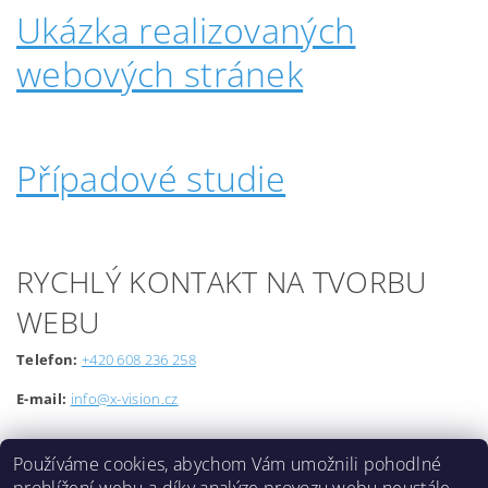
Ukázka realizovaných
webových stránek
Případové studie
RYCHLÝ KONTAKT NA TVORBU
WEBU
Telefon:
+420 608 236 258
E-mail:
info@x-vision.cz
Používáme cookies, abychom Vám umožnili pohodlné