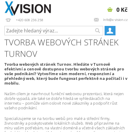
0 Kč
Info@x-vision.cz
+420 608 236 258
TVORBA WEBOVÝCH STRÁNEK
TURNOV
Tvorba webových stránek Turnov. Hledáte v Turnově
efektivní a cenově dostupnou tvorbu webových stránek pro
vaše podnikání? Vytvoříme vám moderní, responzivní a
přehledný web, který bude fungovat perfektně na počítači i v
mobilu.
Naším cílem je navrhnout funkční webovou prezentaci, která nejen
dobře vypadá, ale také se dobře hledá ve vyhledávačích na
internetu – pomůže vám oslovit nové zákazníky a podpořit růst
vašeho podnikání.
Specializujeme se na tvorbu webů pro malé a střední firmy,
živnostníky a poskytovatele lokálních služeb. Web připravíme na
míru vašim potřebám, na vlastní doméně a včetně všech základních