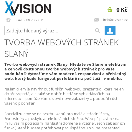
0 Kč
Info@x-vision.cz
+420 608 236 258
TVORBA WEBOVÝCH STRÁNEK
SLANÝ
Tvorba webových stránek Slaný. Hledáte ve Slaném efektivní
a cenově dostupnou tvorbu webových stránek pro vaše
podnikání? Vytvoříme vám moderní, responzivní a přehledný
web, který bude fungovat perfektně na počítači i v mobilu.
Naším cílem je navrhnout funkční webovou prezentaci, která nejen
dobře vypadá, ale také se dobře hledá ve vyhledávačích na
internetu – pomůže vám oslovit nové zákazníky a podpořit růst
vašeho podnikání.
Specializujeme se na tvorbu webů pro malé a střední firmy,
živnostníky a poskytovatele lokálních služeb. Web připravíme na
míru vašim potřebám, na vlastní doméně a včetně všech základních
funkcí, které budete potřebovat pro úspěšnou online prezentaci.