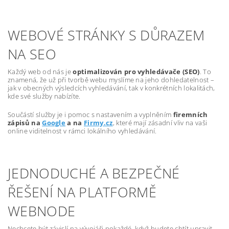
WEBOVÉ STRÁNKY S DŮRAZEM
NA SEO
Každý web od nás je
optimalizován pro vyhledávače (SEO)
. To
znamená, že už při tvorbě webu myslíme na jeho dohledatelnost –
jak v obecných výsledcích vyhledávání, tak v konkrétních lokalitách,
kde své služby nabízíte.
Součástí služby je i pomoc s nastavením a vyplněním
firemních
zápisů na
Google
a na
Firmy.cz
, které mají zásadní vliv na vaši
online viditelnost v rámci lokálního vyhledávání.
JEDNODUCHÉ A BEZPEČNÉ
ŘEŠENÍ NA PLATFORMĚ
WEBNODE
Nechcete být závislí na vývojáři pokaždé, když budete chtít upravit