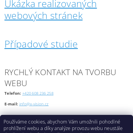
Ukázka realizovaných
webových stránek
Případové studie
RYCHLÝ KONTAKT NA TVORBU
WEBU
Telefon:
+420 608 236 258
E-mail:
info@x-vision.cz
Používáme cookies, abychom Vám umožnili pohodlné
prohlížení webu a díky analýze provozu webu neustále