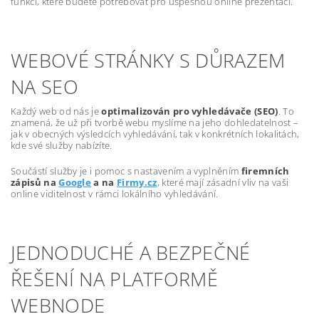
funkcí, které budete potřebovat pro úspěšnou online prezentaci.
WEBOVÉ STRÁNKY S DŮRAZEM
NA SEO
Každý web od nás je
optimalizován pro vyhledávače (SEO)
. To
znamená, že už při tvorbě webu myslíme na jeho dohledatelnost –
jak v obecných výsledcích vyhledávání, tak v konkrétních lokalitách,
kde své služby nabízíte.
Součástí služby je i pomoc s nastavením a vyplněním
firemních
zápisů na
Google
a na
Firmy.cz
, které mají zásadní vliv na vaši
online viditelnost v rámci lokálního vyhledávání.
JEDNODUCHÉ A BEZPEČNÉ
ŘEŠENÍ NA PLATFORMĚ
WEBNODE