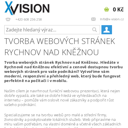
0 Kč
Info@x-vision.cz
+420 608 236 258
TVORBA WEBOVÝCH STRÁNEK
RYCHNOV NAD KNĚŽNOU
Tvorba webových stránek Rychnov nad Kněžnou. Hledáte v
Rychnově nad Kněžnou efektivní a cenově dostupnou tvorbu
webových stránek pro vaše podnikání? Vytvoříme vám
moderní, responzivní a přehledný web, který bude fungovat
perfektně na počítači i v mobilu.
Naším cílem je navrhnout funkční webovou prezentaci, která nejen
dobře vypadá, ale také se dobře hledá ve vyhledávačích na
internetu – pomůže vám oslovit nové zákazníky a podpořit růst
vašeho podnikání.
Specializujeme se na tvorbu webů pro malé a střední firmy,
živnostníky a poskytovatele lokálních služeb. Web připravíme na
míru vašim potřebám, na vlastní doméně a včetně všech základních