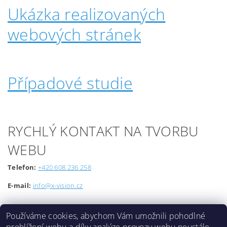
Ukázka realizovaných
webových stránek
Případové studie
RYCHLÝ KONTAKT NA TVORBU
WEBU
Telefon:
+420 608 236 258
E-mail:
info@x-vision.cz
Používáme cookies, abychom Vám umožnili pohodlné