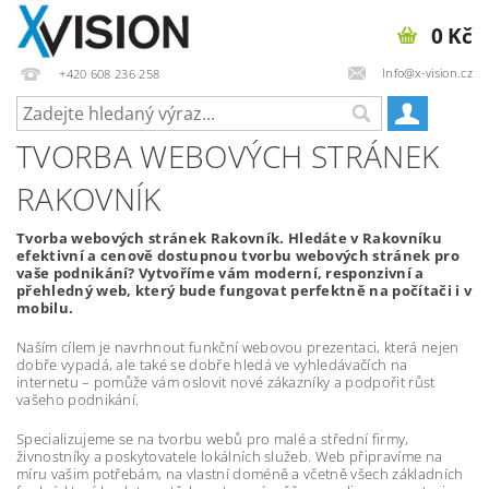
0 Kč
Info@x-vision.cz
+420 608 236 258
TVORBA WEBOVÝCH STRÁNEK
RAKOVNÍK
Tvorba webových stránek Rakovník. Hledáte v Rakovníku
efektivní a cenově dostupnou tvorbu webových stránek pro
vaše podnikání? Vytvoříme vám moderní, responzivní a
přehledný web, který bude fungovat perfektně na počítači i v
mobilu.
Naším cílem je navrhnout funkční webovou prezentaci, která nejen
dobře vypadá, ale také se dobře hledá ve vyhledávačích na
internetu – pomůže vám oslovit nové zákazníky a podpořit růst
vašeho podnikání.
Specializujeme se na tvorbu webů pro malé a střední firmy,
živnostníky a poskytovatele lokálních služeb. Web připravíme na
míru vašim potřebám, na vlastní doméně a včetně všech základních