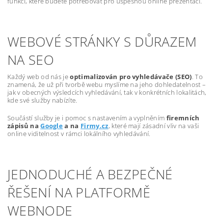
funkcí, které budete potřebovat pro úspěšnou online prezentaci.
WEBOVÉ STRÁNKY S DŮRAZEM
NA SEO
Každý web od nás je
optimalizován pro vyhledávače (SEO)
. To
znamená, že už při tvorbě webu myslíme na jeho dohledatelnost –
jak v obecných výsledcích vyhledávání, tak v konkrétních lokalitách,
kde své služby nabízíte.
Součástí služby je i pomoc s nastavením a vyplněním
firemních
zápisů na
Google
a na
Firmy.cz
, které mají zásadní vliv na vaši
online viditelnost v rámci lokálního vyhledávání.
JEDNODUCHÉ A BEZPEČNÉ
ŘEŠENÍ NA PLATFORMĚ
WEBNODE