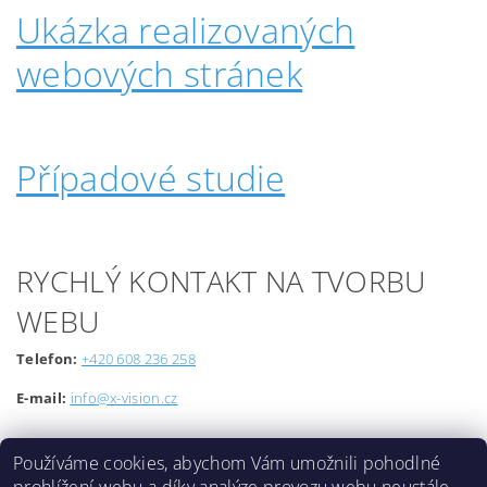
Ukázka realizovaných
webových stránek
Případové studie
RYCHLÝ KONTAKT NA TVORBU
WEBU
Telefon:
+420 608 236 258
E-mail:
info@x-vision.cz
Používáme cookies, abychom Vám umožnili pohodlné