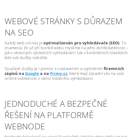
WEBOVÉ STRÁNKY S DŮRAZEM
NA SEO
Každý web od nás je
optimalizován pro vyhledávače (SEO)
. To
znamená, že už při tvorbě webu myslíme na jeho dohledatelnost –
jak v obecných výsledcích vyhledávání, tak v konkrétních lokalitách,
kde své služby nabízíte.
Součástí služby je i pomoc s nastavením a vyplněním
firemních
zápisů na
Google
a na
Firmy.cz
, které mají zásadní vliv na vaši
online viditelnost v rámci lokálního vyhledávání.
JEDNODUCHÉ A BEZPEČNÉ
ŘEŠENÍ NA PLATFORMĚ
WEBNODE
Nechcete být závislí na vývojáři pokaždé, když budete chtít upravit