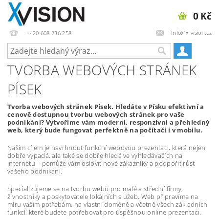
0 Kč
Info@x-vision.cz
+420 608 236 258
TVORBA WEBOVÝCH STRÁNEK
PÍSEK
Tvorba webových stránek Písek. Hledáte v Písku efektivní a
cenově dostupnou tvorbu webových stránek pro vaše
podnikání? Vytvoříme vám moderní, responzivní a přehledný
web, který bude fungovat perfektně na počítači i v mobilu.
Naším cílem je navrhnout funkční webovou prezentaci, která nejen
dobře vypadá, ale také se dobře hledá ve vyhledávačích na
internetu – pomůže vám oslovit nové zákazníky a podpořit růst
vašeho podnikání.
Specializujeme se na tvorbu webů pro malé a střední firmy,
živnostníky a poskytovatele lokálních služeb. Web připravíme na
míru vašim potřebám, na vlastní doméně a včetně všech základních
funkcí, které budete potřebovat pro úspěšnou online prezentaci.