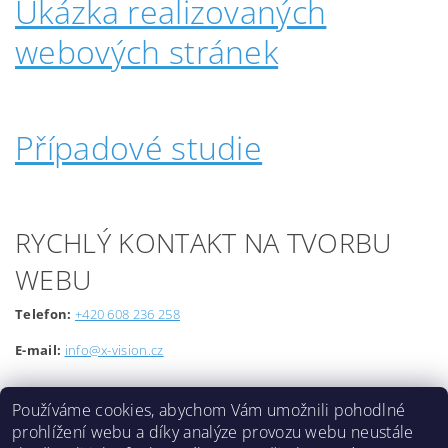
Ukázka realizovaných
webových stránek
Případové studie
RYCHLÝ KONTAKT NA TVORBU
WEBU
Telefon:
+420 608 236 258
E-mail:
info@x-vision.cz
Používáme cookies, abychom Vám umožnili pohodlné
prohlížení webu a díky analýze provozu webu neustále