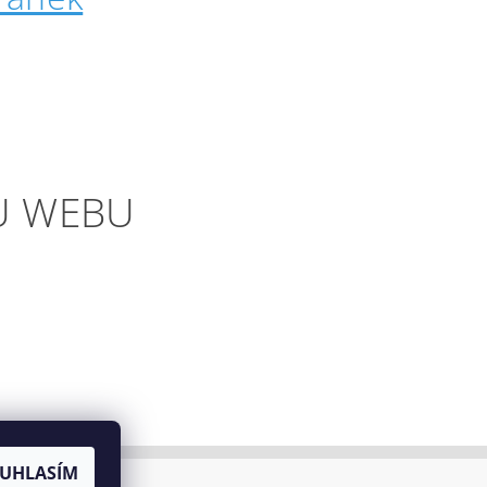
U WEBU
UHLASÍM