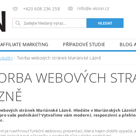
Info@x-vision.cz
+420 608 236 258
AFFILIATE MARKETING
PŘÍPADOVÉ STUDIE
BLOG 
okality
Tvorba webových stránek Mariánské Lázně
ORBA WEBOVÝCH STR
ZNĚ
ebových stránek Mariánské Lázně. Hledáte v Mariánských Lázníc
pro vaše podnikání? Vytvoříme vám moderní, responzivní a přehle
u.
em je navrhnout funkční webovou prezentaci, která nejen dobře vypadá, al
m oslovit nové zákazníky a podpořit růst vašeho podnikání.