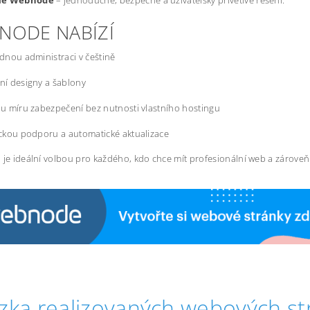
mě Webnode
– jednoduché, bezpečné a uživatelsky přívětivé řešení.
NODE NABÍZÍ
dnou administraci v češtině
í designy a šablony
u míru zabezpečení bez nutnosti vlastního hostingu
ckou podporu a automatické aktualizace
 je ideální volbou pro každého, kdo chce mít profesionální web a zárove
zka realizovaných webových st