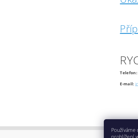
Pří
RY
Telefon:
E-mail:
i
Používáme 
prohlížení 