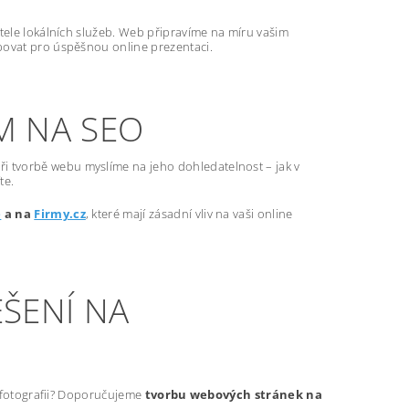
atele lokálních služeb. Web připravíme na míru vašim
bovat pro úspěšnou online prezentaci.
M NA SEO
ři tvorbě webu myslíme na jeho dohledatelnost – jak v
te.
e
a na
Firmy.cz
, které mají zásadní vliv na vaši online
ŠENÍ NA
t fotografii? Doporučujeme
tvorbu webových stránek na