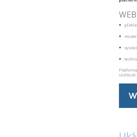
platfor
WEB
přehle
modern
vysoko
techni
Platforma
složitostí.
Uká