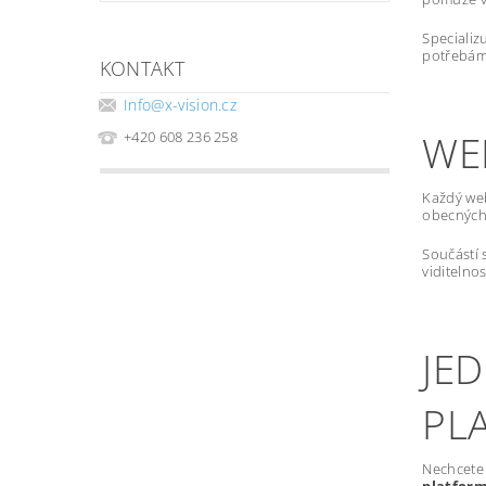
Specializ
potřebám,
KONTAKT
Info
@
x-vision.cz
WE
+420 608 236 258
Každý we
obecných 
Součástí 
viditelno
JE
PL
Nechcete 