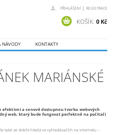
|
PŘIHLÁŠENÍ
REGISTRACE
KOŠÍK:
0 Kč
A NÁVODY
KONTAKTY
ÁNEK MARIÁNSKÉ
h efektivní a cenově dostupnou tvorbu webových
dný web, který bude fungovat perfektně na počítači
e také se dobře hledá ve vyhledávačích na internetu –