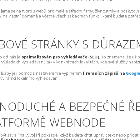
ujeme se na tvorbu webů pro malé a střední firmy, živnostníky a poskytov
 na vlastní doméně a včetně všech základních funkcí, které budete potře
BOVÉ STRÁNKY S DŮRAZE
b od nás je
optimalizován pro vyhledávače (SEO)
. To znamená, že už p
výsledcích vyhledávání, tak v konkrétních lokalitách, kde své služby nabízí
služby je i pomoc s nastavením a vyplněním
firemních zápisů na
Googl
st v rámci lokálního vyhledávání.
DNODUCHÉ A BEZPEČNÉ ŘE
ATFORMĚ WEBNODE
být závislí na vývojáři pokaždé, když budete chtít upravit text nebo přida