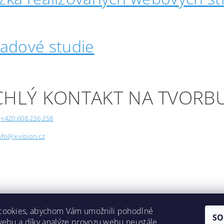
padové studie
CHLÝ KONTAKT NA TVORB
+420 608 236 258
nfo@x-vision.cz
cookies, abychom Vám umožnili pohodlné
SO
webu a díky analýze provozu webu neustále