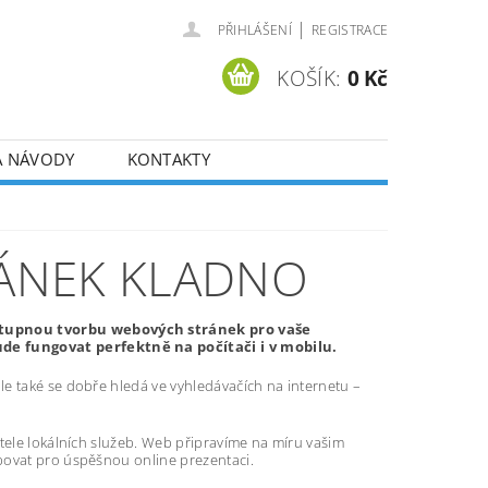
|
PŘIHLÁŠENÍ
REGISTRACE
KOŠÍK:
0 Kč
A NÁVODY
KONTAKTY
ÁNEK KLADNO
stupnou tvorbu webových stránek pro vaše
e fungovat perfektně na počítači i v mobilu.
e také se dobře hledá ve vyhledávačích na internetu –
atele lokálních služeb. Web připravíme na míru vašim
bovat pro úspěšnou online prezentaci.