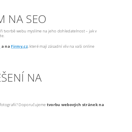
M NA SEO
ři tvorbě webu myslíme na jeho dohledatelnost – jak v
te.
e
a na
Firmy.cz
, které mají zásadní vliv na vaši online
ŠENÍ NA
t fotografii? Doporučujeme
tvorbu webových stránek na