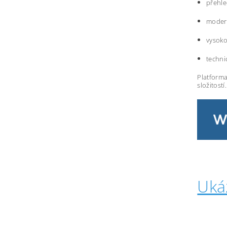
přehle
modern
vysoko
techni
Platforma
složitostí.
Uká