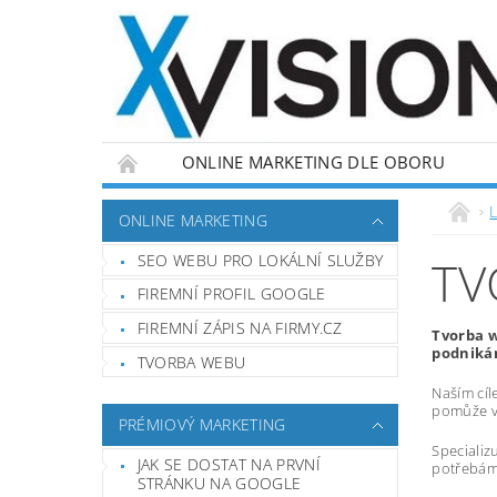
ONLINE MARKETING DLE OBORU
L
ONLINE MARKETING
SEO WEBU PRO LOKÁLNÍ SLUŽBY
TV
FIREMNÍ PROFIL GOOGLE
FIREMNÍ ZÁPIS NA FIRMY.CZ
Tvorba w
podnikán
TVORBA WEBU
Naším cíl
pomůže vá
PRÉMIOVÝ MARKETING
Specializ
JAK SE DOSTAT NA PRVNÍ
potřebám,
STRÁNKU NA GOOGLE