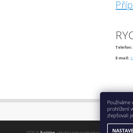
Pří
RY
Telefon:
E-mail:
i
Používáme 
prohlížení 
zlepšovali 
NASTAVE
2026 ©
X-vision
, všechna práva vyhrazena