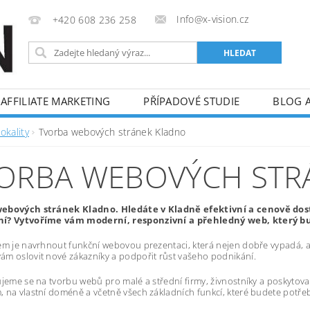
Info@x-vision.cz
+420 608 236 258
AFFILIATE MARKETING
PŘÍPADOVÉ STUDIE
BLOG 
okality
Tvorba webových stránek Kladno
ORBA WEBOVÝCH STR
ebových stránek Kladno. Hledáte v Kladně efektivní a cenově do
í? Vytvoříme vám moderní, responzivní a přehledný web, který bud
em je navrhnout funkční webovou prezentaci, která nejen dobře vypadá, al
m oslovit nové zákazníky a podpořit růst vašeho podnikání.
ujeme se na tvorbu webů pro malé a střední firmy, živnostníky a poskytov
 na vlastní doméně a včetně všech základních funkcí, které budete potře