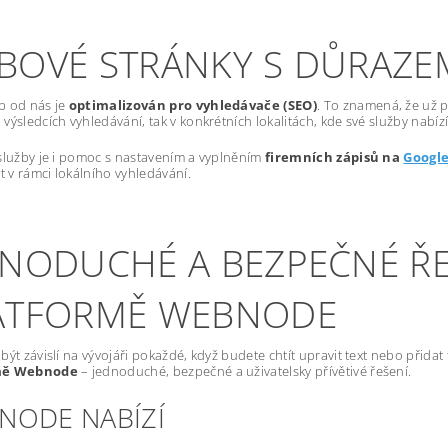
BOVÉ STRÁNKY S DŮRAZE
b od nás je
optimalizován pro vyhledávače (SEO)
. To znamená, že už p
výsledcích vyhledávání, tak v konkrétních lokalitách, kde své služby nabízí
služby je i pomoc s nastavením a vyplněním
firemních zápisů na
Googl
st v rámci lokálního vyhledávání.
DNODUCHÉ A BEZPEČNÉ ŘE
ATFORMĚ WEBNODE
být závislí na vývojáři pokaždé, když budete chtít upravit text nebo přida
mě Webnode
– jednoduché, bezpečné a uživatelsky přívětivé řešení.
NODE NABÍZÍ