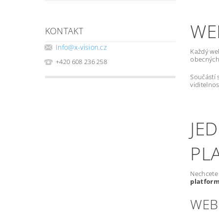
WE
KONTAKT
Info
@
x-vision.cz
Každý we
obecných 
+420 608 236 258
Součástí 
viditelno
JE
PL
Nechcete 
platfor
WEB