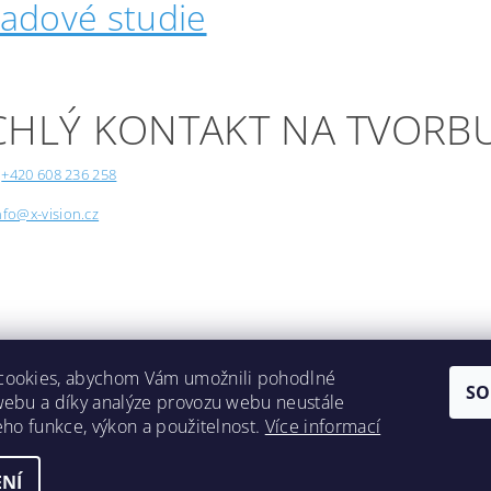
padové studie
CHLÝ KONTAKT NA TVORB
+420 608 236 258
nfo@x-vision.cz
cookies, abychom Vám umožnili pohodlné
SO
webu a díky analýze provozu webu neustále
Lokality
jeho funkce, výkon a použitelnost.
Více informací
NÍ