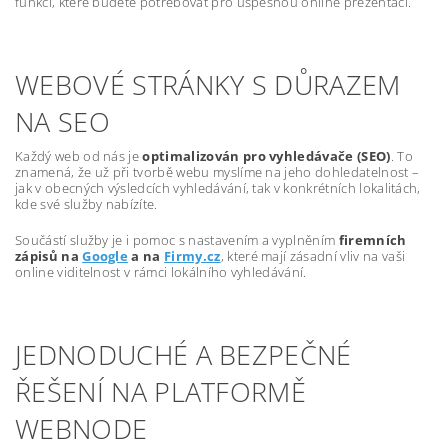
funkcí, které budete potřebovat pro úspěšnou online prezentaci.
WEBOVÉ STRÁNKY S DŮRAZEM
NA SEO
Každý web od nás je
optimalizován pro vyhledávače (SEO)
. To
znamená, že už při tvorbě webu myslíme na jeho dohledatelnost –
jak v obecných výsledcích vyhledávání, tak v konkrétních lokalitách,
kde své služby nabízíte.
Součástí služby je i pomoc s nastavením a vyplněním
firemních
zápisů na
Google
a na
Firmy.cz
, které mají zásadní vliv na vaši
online viditelnost v rámci lokálního vyhledávání.
JEDNODUCHÉ A BEZPEČNÉ
ŘEŠENÍ NA PLATFORMĚ
WEBNODE