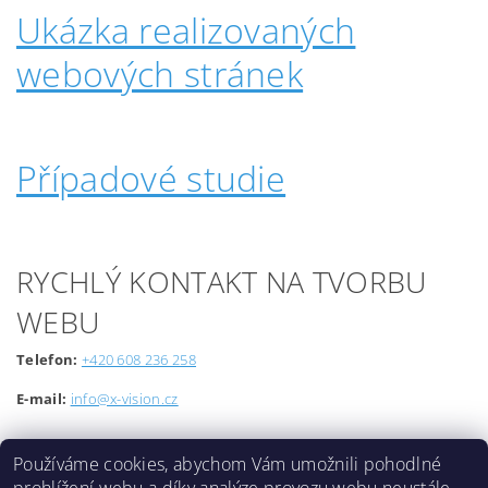
Ukázka realizovaných
webových stránek
Případové studie
RYCHLÝ KONTAKT NA TVORBU
WEBU
Telefon:
+420 608 236 258
E-mail:
info@x-vision.cz
Používáme cookies, abychom Vám umožnili pohodlné