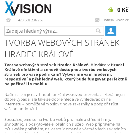
0 Kč
Info@x-vision.cz
+420 608 236 258
TVORBA WEBOVÝCH STRÁNEK
HRADEC KRÁLOVÉ
Tvorba webových stránek Hradec Králové. Hledáte v Hradci
Králové efektivní a cenově dostupnou tvorbu webových
stránek pro vaše podnikání? Vytvoříme vám moderní,
responzivní a přehledný web, který bude fungovat perfektně
na počítači i v mobilu.
Naším cílem je navrhnout funkční webovou prezentaci, která nejen
dobře vypadá, ale také se dobře hledá ve vyhledávačích na
internetu – pomůže vám oslovit nové zákazníky a podpořit růst
vašeho podnikání.
Specializujeme se na tvorbu webů pro malé a střední firmy,
živnostníky a poskytovatele lokálních služeb. Web připravíme na
míru vašim potřebám, na vlastní doméně a včetně všech základních