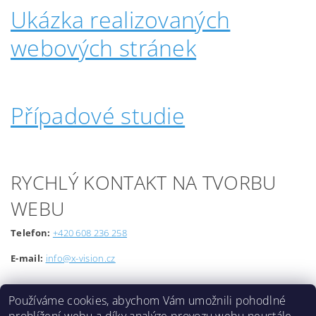
Ukázka realizovaných
webových stránek
Případové studie
RYCHLÝ KONTAKT NA TVORBU
WEBU
Telefon:
+420 608 236 258
E-mail:
info@x-vision.cz
Používáme cookies, abychom Vám umožnili pohodlné