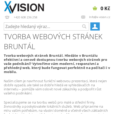
0 Kč
Info@x-vision.cz
+420 608 236 258
TVORBA WEBOVÝCH STRÁNEK
BRUNTÁL
Tvorba webových stránek Bruntál. Hledáte v Bruntálu
efektivní a cenově dostupnou tvorbu webových stránek pro
vaše podnikání? Vytvoříme vám moderní, responzivní a
přehledný web, který bude fungovat perfektně na počítači i v
mobilu.
Naším cílem je navrhnout funkční webovou prezentaci, která nejen
dobře vypadá, ale také se dobře hledá ve vyhledávačích na
internetu – pomůže vám oslovit nové zákazníky a podpořit růst
vašeho podnikání.
Specializujeme se na tvorbu webů pro malé a střední firmy,
živnostníky a poskytovatele lokálních služeb. Web připravíme na
míru vašim potřebám, na vlastní doméně a včetně všech základních