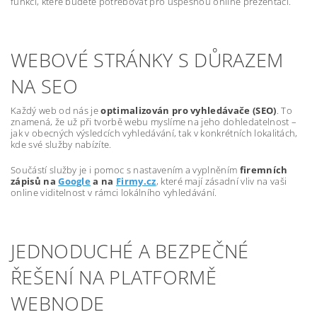
funkcí, které budete potřebovat pro úspěšnou online prezentaci.
WEBOVÉ STRÁNKY S DŮRAZEM
NA SEO
Každý web od nás je
optimalizován pro vyhledávače (SEO)
. To
znamená, že už při tvorbě webu myslíme na jeho dohledatelnost –
jak v obecných výsledcích vyhledávání, tak v konkrétních lokalitách,
kde své služby nabízíte.
Součástí služby je i pomoc s nastavením a vyplněním
firemních
zápisů na
Google
a na
Firmy.cz
, které mají zásadní vliv na vaši
online viditelnost v rámci lokálního vyhledávání.
JEDNODUCHÉ A BEZPEČNÉ
ŘEŠENÍ NA PLATFORMĚ
WEBNODE