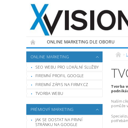
ONLINE MARKETING DLE OBORU
L
ONLINE MARKETING
SEO WEBU PRO LOKÁLNÍ SLUŽBY
TV
FIREMNÍ PROFIL GOOGLE
FIREMNÍ ZÁPIS NA FIRMY.CZ
Tvorba w
podnikán
TVORBA WEBU
Naším cíl
pomůže vá
PRÉMIOVÝ MARKETING
Specializ
JAK SE DOSTAT NA PRVNÍ
potřebám,
STRÁNKU NA GOOGLE