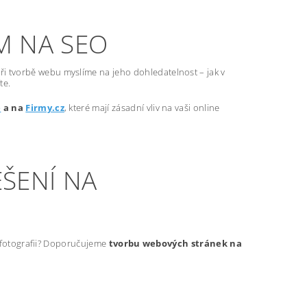
M NA SEO
ři tvorbě webu myslíme na jeho dohledatelnost – jak v
te.
e
a na
Firmy.cz
, které mají zásadní vliv na vaši online
ŠENÍ NA
t fotografii? Doporučujeme
tvorbu webových stránek na