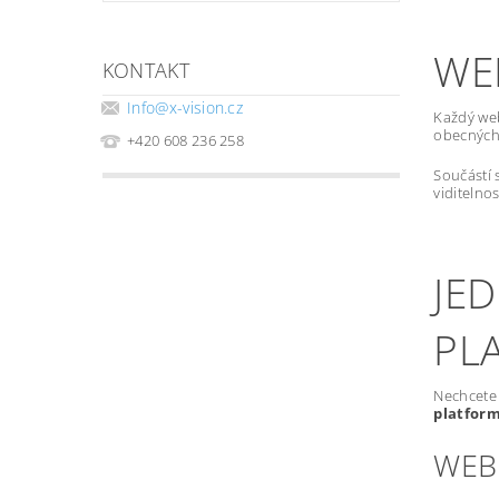
WE
KONTAKT
Info
@
x-vision.cz
Každý we
obecných 
+420 608 236 258
Součástí 
viditelno
JE
PL
Nechcete 
platfor
WEB