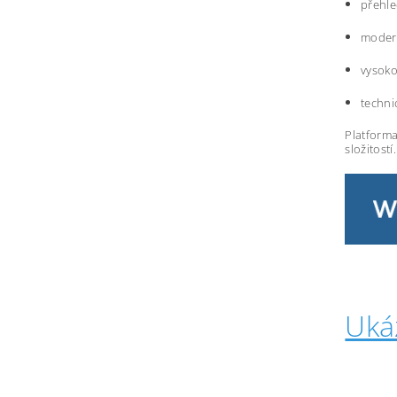
přehle
modern
vysoko
techni
Platforma
složitostí.
Uká