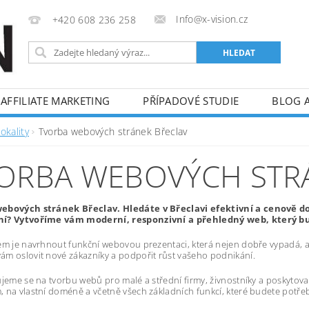
Info@x-vision.cz
+420 608 236 258
AFFILIATE MARKETING
PŘÍPADOVÉ STUDIE
BLOG 
okality
Tvorba webových stránek Břeclav
ORBA WEBOVÝCH STR
ebových stránek Břeclav. Hledáte v Břeclavi efektivní a cenově 
í? Vytvoříme vám moderní, responzivní a přehledný web, který bud
em je navrhnout funkční webovou prezentaci, která nejen dobře vypadá, al
m oslovit nové zákazníky a podpořit růst vašeho podnikání.
ujeme se na tvorbu webů pro malé a střední firmy, živnostníky a poskytov
 na vlastní doméně a včetně všech základních funkcí, které budete potře