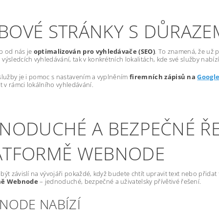
BOVÉ STRÁNKY S DŮRAZE
b od nás je
optimalizován pro vyhledávače (SEO)
. To znamená, že už p
výsledcích vyhledávání, tak v konkrétních lokalitách, kde své služby nabízí
služby je i pomoc s nastavením a vyplněním
firemních zápisů na
Googl
st v rámci lokálního vyhledávání.
DNODUCHÉ A BEZPEČNÉ ŘE
ATFORMĚ WEBNODE
být závislí na vývojáři pokaždé, když budete chtít upravit text nebo přida
mě Webnode
– jednoduché, bezpečné a uživatelsky přívětivé řešení.
NODE NABÍZÍ