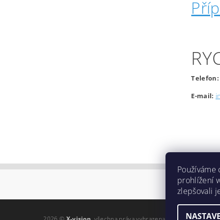
Pří
RY
Telefon:
E-mail:
i
Používáme 
prohlížení 
zlepšovali 
NASTAVE
2026 ©
X-vision
, všechna práva vyhrazena