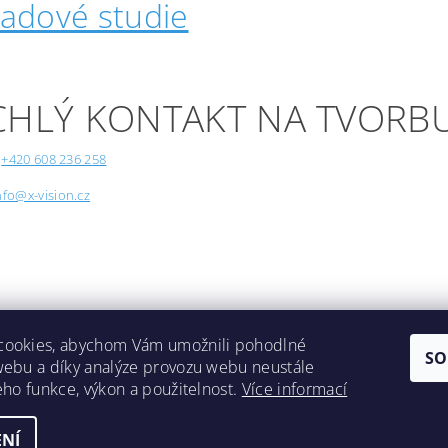
padové studie
CHLÝ KONTAKT NA TVORB
+420 608 236 258
nfo@x-vision.cz
cookies, abychom Vám umožnili pohodlné
SO
webu a díky analýze provozu webu neustále
Lokality
jeho funkce, výkon a použitelnost.
Více informací
NÍ