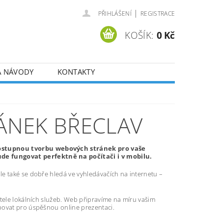
|
PŘIHLÁŠENÍ
REGISTRACE
KOŠÍK:
0 Kč
A NÁVODY
KONTAKTY
ÁNEK BŘECLAV
dostupnou tvorbu webových stránek pro vaše
e fungovat perfektně na počítači i v mobilu.
e také se dobře hledá ve vyhledávačích na internetu –
atele lokálních služeb. Web připravíme na míru vašim
bovat pro úspěšnou online prezentaci.