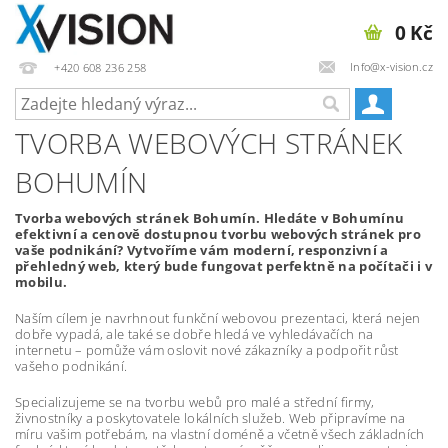
0 Kč
Info@x-vision.cz
+420 608 236 258
TVORBA WEBOVÝCH STRÁNEK
BOHUMÍN
Tvorba webových stránek Bohumín. Hledáte v Bohumínu
efektivní a cenově dostupnou tvorbu webových stránek pro
vaše podnikání? Vytvoříme vám moderní, responzivní a
přehledný web, který bude fungovat perfektně na počítači i v
mobilu.
Naším cílem je navrhnout funkční webovou prezentaci, která nejen
dobře vypadá, ale také se dobře hledá ve vyhledávačích na
internetu – pomůže vám oslovit nové zákazníky a podpořit růst
vašeho podnikání.
Specializujeme se na tvorbu webů pro malé a střední firmy,
živnostníky a poskytovatele lokálních služeb. Web připravíme na
míru vašim potřebám, na vlastní doméně a včetně všech základních