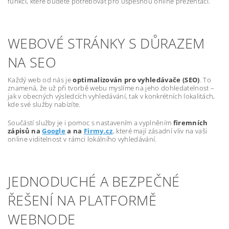
funkcí, které budete potřebovat pro úspěšnou online prezentaci.
WEBOVÉ STRÁNKY S DŮRAZEM
NA SEO
Každý web od nás je
optimalizován pro vyhledávače (SEO)
. To
znamená, že už při tvorbě webu myslíme na jeho dohledatelnost –
jak v obecných výsledcích vyhledávání, tak v konkrétních lokalitách,
kde své služby nabízíte.
Součástí služby je i pomoc s nastavením a vyplněním
firemních
zápisů na
Google
a na
Firmy.cz
, které mají zásadní vliv na vaši
online viditelnost v rámci lokálního vyhledávání.
JEDNODUCHÉ A BEZPEČNÉ
ŘEŠENÍ NA PLATFORMĚ
WEBNODE