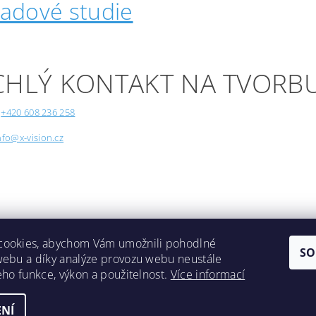
padové studie
CHLÝ KONTAKT NA TVORB
+420 608 236 258
nfo@x-vision.cz
cookies, abychom Vám umožnili pohodlné
SO
webu a díky analýze provozu webu neustále
Lokality
jeho funkce, výkon a použitelnost.
Více informací
NÍ