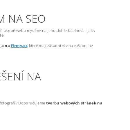
M NA SEO
ři tvorbě webu myslíme na jeho dohledatelnost – jak v
te.
e
a na
Firmy.cz
, které mají zásadní vliv na vaši online
ŠENÍ NA
t fotografii? Doporučujeme
tvorbu webových stránek na