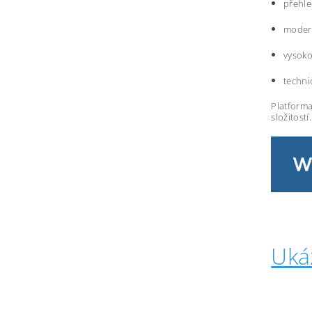
přehle
modern
vysoko
techni
Platforma
složitostí.
Uká