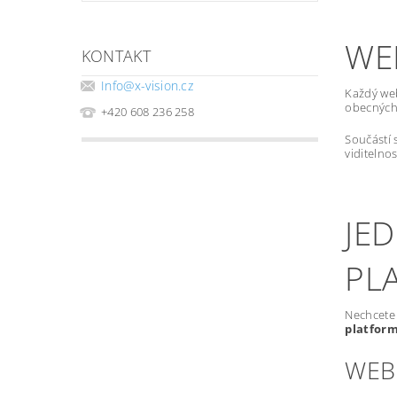
WE
KONTAKT
Info
@
x-vision.cz
Každý we
obecných 
+420 608 236 258
Součástí 
viditelno
JE
PL
Nechcete 
platfor
WEB