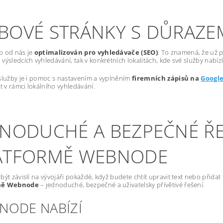
BOVÉ STRÁNKY S DŮRAZE
b od nás je
optimalizován pro vyhledávače (SEO)
. To znamená, že už p
výsledcích vyhledávání, tak v konkrétních lokalitách, kde své služby nabízí
služby je i pomoc s nastavením a vyplněním
firemních zápisů na
Googl
st v rámci lokálního vyhledávání.
DNODUCHÉ A BEZPEČNÉ ŘE
ATFORMĚ WEBNODE
být závislí na vývojáři pokaždé, když budete chtít upravit text nebo přida
mě Webnode
– jednoduché, bezpečné a uživatelsky přívětivé řešení.
NODE NABÍZÍ