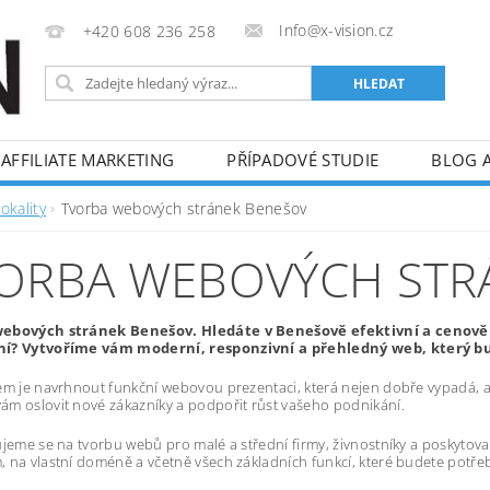
Info@x-vision.cz
+420 608 236 258
AFFILIATE MARKETING
PŘÍPADOVÉ STUDIE
BLOG 
okality
Tvorba webových stránek Benešov
ORBA WEBOVÝCH STR
ebových stránek Benešov. Hledáte v Benešově efektivní a cenov
í? Vytvoříme vám moderní, responzivní a přehledný web, který bud
em je navrhnout funkční webovou prezentaci, která nejen dobře vypadá, al
m oslovit nové zákazníky a podpořit růst vašeho podnikání.
ujeme se na tvorbu webů pro malé a střední firmy, živnostníky a poskytov
 na vlastní doméně a včetně všech základních funkcí, které budete potře