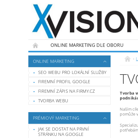
ONLINE MARKETING DLE OBORU
L
ONLINE MARKETING
SEO WEBU PRO LOKÁLNÍ SLUŽBY
TV
FIREMNÍ PROFIL GOOGLE
FIREMNÍ ZÁPIS NA FIRMY.CZ
Tvorba w
podnikán
TVORBA WEBU
Naším cíl
pomůže vá
PRÉMIOVÝ MARKETING
Specializ
JAK SE DOSTAT NA PRVNÍ
potřebám,
STRÁNKU NA GOOGLE