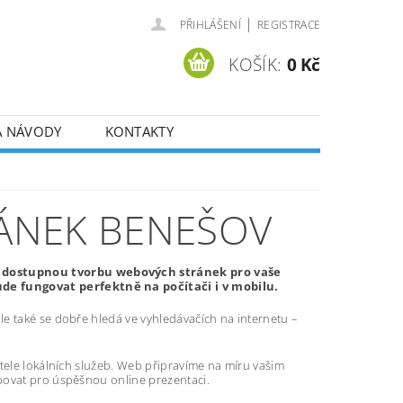
|
PŘIHLÁŠENÍ
REGISTRACE
KOŠÍK:
0 Kč
A NÁVODY
KONTAKTY
ÁNEK BENEŠOV
ě dostupnou tvorbu webových stránek pro vaše
e fungovat perfektně na počítači i v mobilu.
e také se dobře hledá ve vyhledávačích na internetu –
atele lokálních služeb. Web připravíme na míru vašim
bovat pro úspěšnou online prezentaci.