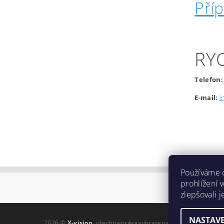
Pří
RY
Telefon:
E-mail:
i
Používáme 
prohlížení 
zlepšovali 
NASTAVE
2026 ©
X-vision
, všechna práva vyhrazena