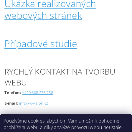
Ukázka realizovaných
webových stránek
Případové studie
RYCHLÝ KONTAKT NA TVORBU
WEBU
Telefon:
+420 608 236 258
E-mail:
info@x-vision.cz
Používáme cookies, abychom Vám umožnili pohodlné
prohlížení webu a díky analýze provozu webu neustále