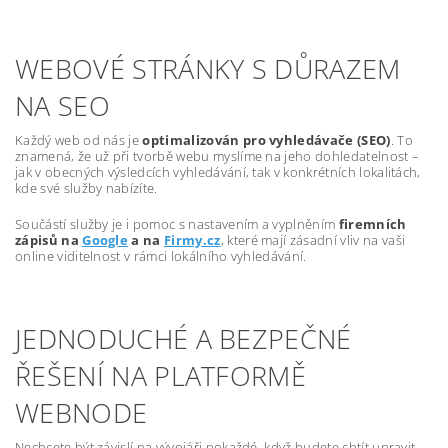
WEBOVÉ STRÁNKY S DŮRAZEM
NA SEO
Každý web od nás je
optimalizován pro vyhledávače (SEO)
. To
znamená, že už při tvorbě webu myslíme na jeho dohledatelnost –
jak v obecných výsledcích vyhledávání, tak v konkrétních lokalitách,
kde své služby nabízíte.
Součástí služby je i pomoc s nastavením a vyplněním
firemních
zápisů na
Google
a na
Firmy.cz
, které mají zásadní vliv na vaši
online viditelnost v rámci lokálního vyhledávání.
JEDNODUCHÉ A BEZPEČNÉ
ŘEŠENÍ NA PLATFORMĚ
WEBNODE
Nechcete být závislí na vývojáři pokaždé, když budete chtít upravit