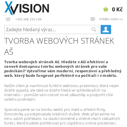
0 Kč
Info@x-vision.cz
+420 608 236 258
TVORBA WEBOVÝCH STRÁNEK
AŠ
Tvorba webových stránek Aš. Hledáte v Aši efektivní a
cenově dostupnou tvorbu webových stránek pro vaše
podnikání? Vytvoříme vám moderní, responzivní a přehledný
web, který bude fungovat perfektně na počítači i v mobilu.
Naším cílem je navrhnout funkční webovou prezentaci, která nejen
dobře vypadá, ale také se dobře hledá ve vyhledávačích na
internetu – pomůže vám oslovit nové zákazníky a podpořit růst
vašeho podnikání.
Specializujeme se na tvorbu webů pro malé a střední firmy,
živnostníky a poskytovatele lokálních služeb. Web připravíme na
míru vašim potřebám, na vlastní doméně a včetně všech základních
funkcí, které budete potřebovat pro úspěšnou online prezentaci.