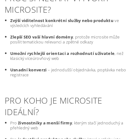
MICROSITE?
Zvýší viditelnost konkrétní služby nebo produktu
ve
výsledcích vyhledávání
Zlepší SEO vaší hlavní domény
, protože microsite může
posílit tematickou relevanci a zpětné odkazy
Umožní rychlejší orientaci a rozhodnutí uživatele
, než
klasický víceúrovňový web
Usnadní konverzi
– jednodušší objednávka, poptávka nebo
registrace
PRO KOHO JE MICROSITE
IDEÁLNÍ?
Pro
živnostníky a menší firmy
, kterým stačí jednoduchý a
přehledný web