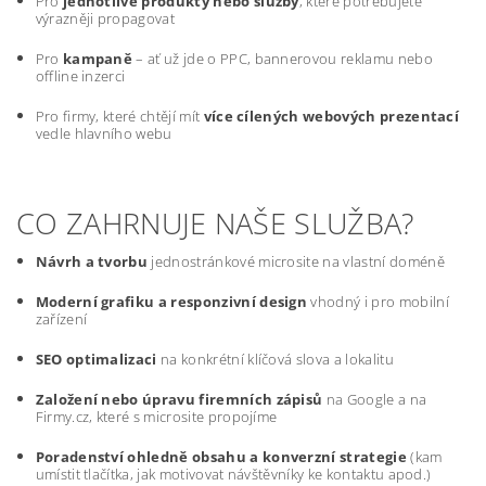
Pro
jednotlivé produkty nebo služby
, které potřebujete
výrazněji propagovat
Pro
kampaně
– ať už jde o PPC, bannerovou reklamu nebo
offline inzerci
Pro firmy, které chtějí mít
více cílených webových prezentací
vedle hlavního webu
CO ZAHRNUJE NAŠE SLUŽBA?
Návrh a tvorbu
jednostránkové microsite na vlastní doméně
Moderní grafiku a responzivní design
vhodný i pro mobilní
zařízení
SEO optimalizaci
na konkrétní klíčová slova a lokalitu
Založení nebo úpravu firemních zápisů
na Google a na
Firmy.cz, které s microsite propojíme
Poradenství ohledně obsahu a konverzní strategie
(kam
umístit tlačítka, jak motivovat návštěvníky ke kontaktu apod.)