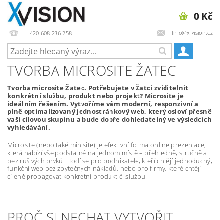
0 Kč
Info@x-vision.cz
+420 608 236 258
TVORBA MICROSITE ŽATEC
Tvorba microsite Žatec. Potřebujete v Žatci zviditelnit
konkrétní službu, produkt nebo projekt? Microsite je
ideálním řešením. Vytvoříme vám moderní, responzivní a
plně optimalizovaný jednostránkový web, který osloví přesně
vaši cílovou skupinu a bude dobře dohledatelný ve výsledcích
vyhledávání.
Microsite (nebo také minisite) je efektivní forma online prezentace,
která nabízí vše podstatné na jednom místě – přehledně, stručně a
bez rušivých prvků. Hodí se pro podnikatele, kteří chtějí jednoduchý,
funkční web bez zbytečných nákladů, nebo pro firmy, které chtějí
cíleně propagovat konkrétní produkt či službu.
PROČ SI NECHAT VYTVOŘIT