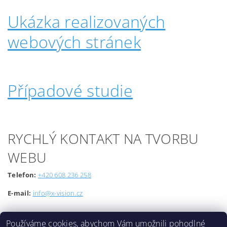
Ukázka realizovaných
webových stránek
Případové studie
RYCHLÝ KONTAKT NA TVORBU
WEBU
Telefon:
+420 608 236 258
E-mail:
info@x-vision.cz
Používáme cookies, abychom Vám umožnili pohodlné