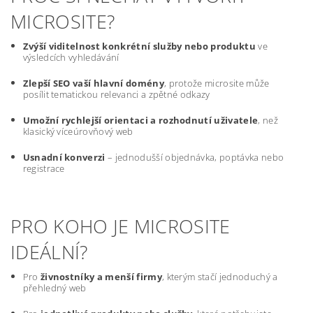
MICROSITE?
Zvýší viditelnost konkrétní služby nebo produktu
ve
výsledcích vyhledávání
Zlepší SEO vaší hlavní domény
, protože microsite může
posílit tematickou relevanci a zpětné odkazy
Umožní rychlejší orientaci a rozhodnutí uživatele
, než
klasický víceúrovňový web
Usnadní konverzi
– jednodušší objednávka, poptávka nebo
registrace
PRO KOHO JE MICROSITE
IDEÁLNÍ?
Pro
živnostníky a menší firmy
, kterým stačí jednoduchý a
přehledný web