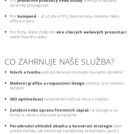
Pro
jednotlivé produkty nebo služby
, které potřebujete
výrazněji propagovat
Pro
kampaně
– ať už jde o PPC, bannerovou reklamu nebo
offline inzerci
Pro firmy, které chtějí mít
více cílených webových prezentací
vedle hlavního webu
CO ZAHRNUJE NAŠE SLUŽBA?
Návrh a tvorbu
jednostránkové microsite na vlastní doméně
Moderní grafiku a responzivní design
vhodný i pro mobilní
zařízení
SEO optimalizaci
na konkrétní klíčová slova a lokalitu
Založení nebo úpravu firemních zápisů
na Google a na
Firmy.cz, které s microsite propojíme
Poradenství ohledně obsahu a konverzní strategie
(kam
umístit tlačítka, jak motivovat návštěvníky ke kontaktu apod.)