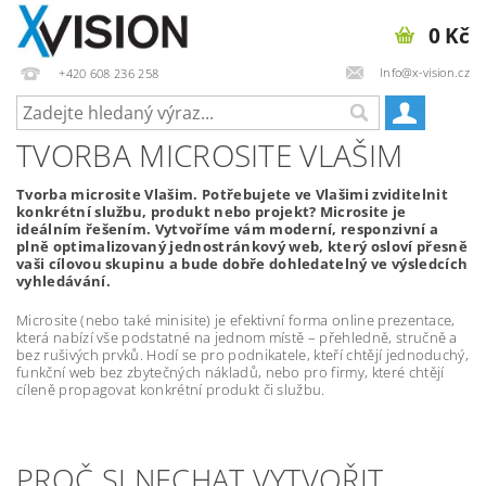
0 Kč
Info@x-vision.cz
+420 608 236 258
TVORBA MICROSITE VLAŠIM
Tvorba microsite Vlašim. Potřebujete ve Vlašimi zviditelnit
konkrétní službu, produkt nebo projekt? Microsite je
ideálním řešením. Vytvoříme vám moderní, responzivní a
plně optimalizovaný jednostránkový web, který osloví přesně
vaši cílovou skupinu a bude dobře dohledatelný ve výsledcích
vyhledávání.
Microsite (nebo také minisite) je efektivní forma online prezentace,
která nabízí vše podstatné na jednom místě – přehledně, stručně a
bez rušivých prvků. Hodí se pro podnikatele, kteří chtějí jednoduchý,
funkční web bez zbytečných nákladů, nebo pro firmy, které chtějí
cíleně propagovat konkrétní produkt či službu.
PROČ SI NECHAT VYTVOŘIT