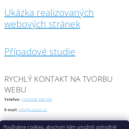
Ukázka realizovaných
webových stránek
Případové studie
RYCHLÝ KONTAKT NA TVORBU
WEBU
Telefon:
+420 608 236 258
E-mail:
info@x-vision.cz
Používáme cookies, abychom Vám umožnili pohodlné