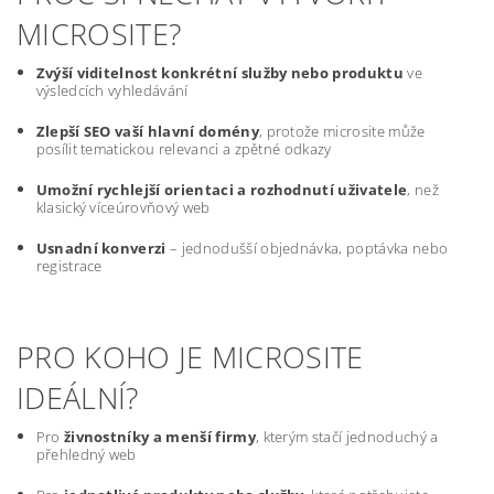
MICROSITE?
Zvýší viditelnost konkrétní služby nebo produktu
ve
výsledcích vyhledávání
Zlepší SEO vaší hlavní domény
, protože microsite může
posílit tematickou relevanci a zpětné odkazy
Umožní rychlejší orientaci a rozhodnutí uživatele
, než
klasický víceúrovňový web
Usnadní konverzi
– jednodušší objednávka, poptávka nebo
registrace
PRO KOHO JE MICROSITE
IDEÁLNÍ?
Pro
živnostníky a menší firmy
, kterým stačí jednoduchý a
přehledný web