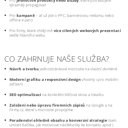
Pro
jednotlivé produkty nebo služby
, které potřebujete
výrazněji propagovat
Pro
kampaně
– ať už jde o PPC, bannerovou reklamu nebo
offline inzerci
Pro firmy, které chtějí mít
více cílených webových prezentací
vedle hlavního webu
CO ZAHRNUJE NAŠE SLUŽBA?
Návrh a tvorbu
jednostránkové microsite na vlastní doméně
Moderní grafiku a responzivní design
vhodný i pro mobilní
zařízení
SEO optimalizaci
na konkrétní klíčová slova a lokalitu
Založení nebo úpravu firemních zápisů
na Google a na
Firmy.cz, které s microsite propojíme
Poradenství ohledně obsahu a konverzní strategie
(kam
umístit tlačítka, jak motivovat návštěvníky ke kontaktu apod.)