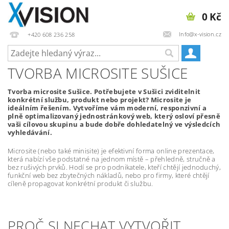
0 Kč
Info@x-vision.cz
+420 608 236 258
TVORBA MICROSITE SUŠICE
Tvorba microsite Sušice. Potřebujete v Sušici zviditelnit
konkrétní službu, produkt nebo projekt? Microsite je
ideálním řešením. Vytvoříme vám moderní, responzivní a
plně optimalizovaný jednostránkový web, který osloví přesně
vaši cílovou skupinu a bude dobře dohledatelný ve výsledcích
vyhledávání.
Microsite (nebo také minisite) je efektivní forma online prezentace,
která nabízí vše podstatné na jednom místě – přehledně, stručně a
bez rušivých prvků. Hodí se pro podnikatele, kteří chtějí jednoduchý,
funkční web bez zbytečných nákladů, nebo pro firmy, které chtějí
cíleně propagovat konkrétní produkt či službu.
PROČ SI NECHAT VYTVOŘIT