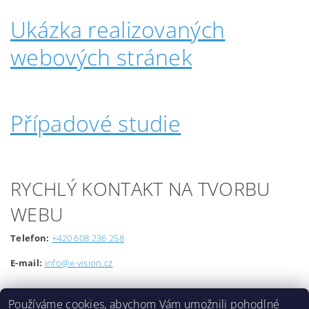
Ukázka realizovaných
webových stránek
Případové studie
RYCHLÝ KONTAKT NA TVORBU
WEBU
Telefon:
+420 608 236 258
E-mail:
info@x-vision.cz
Používáme cookies, abychom Vám umožnili pohodlné