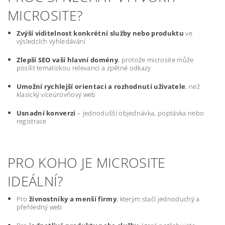
MICROSITE?
Zvýší viditelnost konkrétní služby nebo produktu
ve
výsledcích vyhledávání
Zlepší SEO vaší hlavní domény
, protože microsite může
posílit tematickou relevanci a zpětné odkazy
Umožní rychlejší orientaci a rozhodnutí uživatele
, než
klasický víceúrovňový web
Usnadní konverzi
– jednodušší objednávka, poptávka nebo
registrace
PRO KOHO JE MICROSITE
IDEÁLNÍ?
Pro
živnostníky a menší firmy
, kterým stačí jednoduchý a
přehledný web