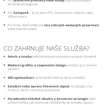
Pro
jednotlivé produkty nebo služby
, které potřebujete
výrazněji propagovat
Pro
kampaně
– ať už jde o PPC, bannerovou reklamu nebo
offline inzerci
Pro firmy, které chtějí mít
více cílených webových prezentací
vedle hlavního webu
CO ZAHRNUJE NAŠE SLUŽBA?
Návrh a tvorbu
jednostránkové microsite na vlastní doméně
Moderní grafiku a responzivní design
vhodný i pro mobilní
zařízení
SEO optimalizaci
na konkrétní klíčová slova a lokalitu
Založení nebo úpravu firemních zápisů
na Google a na
Firmy.cz, které s microsite propojíme
Poradenství ohledně obsahu a konverzní strategie
(kam
umístit tlačítka, jak motivovat návštěvníky ke kontaktu apod.)