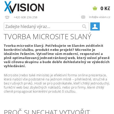
0 Kč
Info@x-vision.cz
+420 608 236 258
TVORBA MICROSITE SLANÝ
Tvorba microsite Slaný. Potřebujete ve Slaném zviditelnit
konkrétní službu, produkt nebo projekt? Microsite je
ideálním řešením. Vytvoříme vám moderní, responzivní a
plně optimalizovaný jednostránkový web, který osloví přesně
vaši cílovou skupinu a bude dobře dohledatelný ve výsledcích
vyhledávání.
Microsite (nebo také minisite) je efektivní forma online prezentace,
která nabízí vše podstatné na jednom místě – přehledně, stručně a
bez rušivých prvků. Hodí se pro podnikatele, kteří chtějí jednoduchý,
funkční web bez zbytečných nákladů, nebo pro firmy, které chtějí
cíleně propagovat konkrétní produkt či službu.
PROČ SI NECHAT VYTVOŘIT