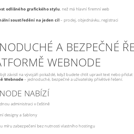
st odlišného grafického stylu
, než má hlavní firemní web
ální soustředění na jeden cíl
– prodej, objednávku, registraci
DNODUCHÉ A BEZPEČNÉ ŘE
ATFORMĚ WEBNODE
být závislí na vývojáři pokaždé, když budete chtít upravit text nebo přida
mě Webnode
– jednoduché, bezpečné a uživatelsky přívětivé řešení.
NODE NABÍZÍ
dnou administraci v češtině
í designy a šablony
u míru zabezpečení bez nutnosti vlastního hostingu