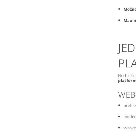
Možno
Maxim
JE
PL
Nechcete 
platfor
WEB
přehle
modern
vysoko