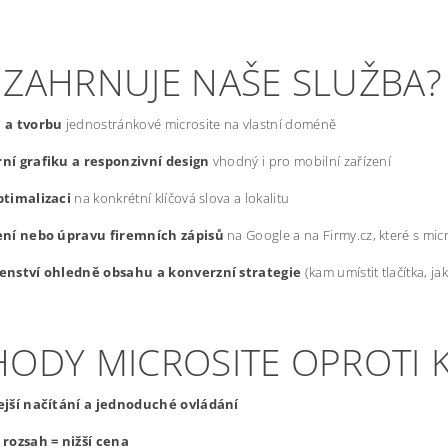
 ZAHRNUJE NAŠE SLUŽBA?
 a tvorbu
jednostránkové microsite na vlastní doméně
ní grafiku a responzivní design
vhodný i pro mobilní zařízení
ptimalizaci
na konkrétní klíčová slova a lokalitu
ení nebo úpravu firemních zápisů
na Google a na Firmy.cz, které s mic
enství ohledně obsahu a konverzní strategie
(kam umístit tlačítka, j
HODY MICROSITE OPROTI
ejší načítání a jednoduché ovládání
rozsah = nižší cena