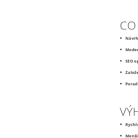
CO
Návrh
Moder
SEO o
Založ
Porad
VÝ
Rychl
Menší 