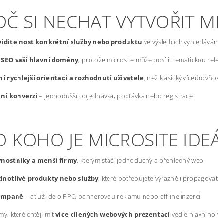
OČ SI NECHAT VYTVOŘIT M
 viditelnost konkrétní služby nebo produktu
ve výsledcích vyhledáván
í SEO vaší hlavní domény
, protože microsite může posílit tematickou re
í rychlejší orientaci a rozhodnutí uživatele
, než klasický víceúrovň
ní konverzi
– jednodušší objednávka, poptávka nebo registrace
 KOHO JE MICROSITE IDE
vnostníky a menší firmy
, kterým stačí jednoduchý a přehledný web
dnotlivé produkty nebo služby
, které potřebujete výrazněji propagovat
ampaně
– ať už jde o PPC, bannerovou reklamu nebo offline inzerci
my, které chtějí mít
více cílených webových prezentací
vedle hlavního