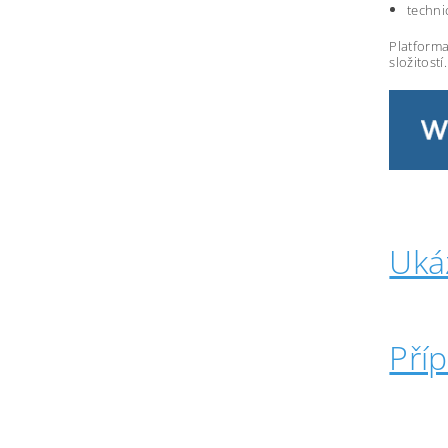
techni
Platforma
složitostí.
Uká
Pří