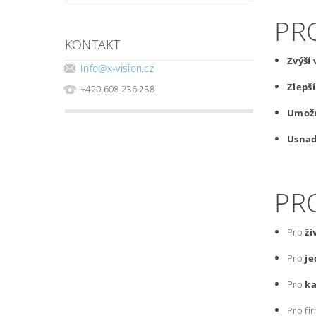
PR
KONTAKT
Zvýší
Info
@
x-vision.cz
Zlepš
+420 608 236 258
Umožn
Usnad
PRO
Pro
ži
Pro
je
Pro
k
Pro fir