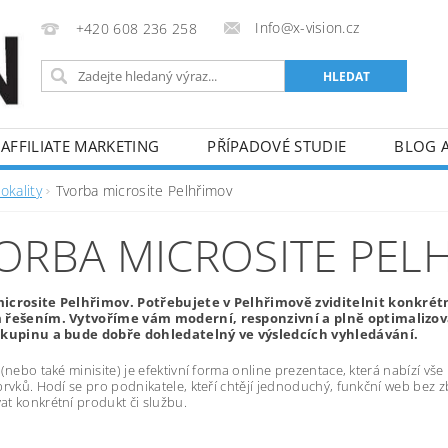
Info@x-vision.cz
+420 608 236 258
AFFILIATE MARKETING
PŘÍPADOVÉ STUDIE
BLOG 
okality
Tvorba microsite Pelhřimov
ORBA MICROSITE PEL
icrosite Pelhřimov. Potřebujete v Pelhřimově zviditelnit konkrétn
 řešením. Vytvoříme vám moderní, responzivní a plně optimalizov
skupinu a bude dobře dohledatelný ve výsledcích vyhledávání.
 (nebo také minisite) je efektivní forma online prezentace, která nabízí v
prvků. Hodí se pro podnikatele, kteří chtějí jednoduchý, funkční web bez z
t konkrétní produkt či službu.