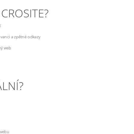
ICROSITE?
í
levanci a zpětné odkazy
ový web
ÁLNÍ?
 webu