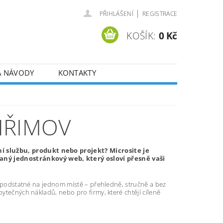
|
PŘIHLÁŠENÍ
REGISTRACE
KOŠÍK:
0 Kč
A NÁVODY
KONTAKTY
HŘIMOV
í službu, produkt nebo projekt? Microsite je
aný jednostránkový web, který osloví přesně vaši
še podstatné na jednom místě – přehledně, stručně a bez
bytečných nákladů, nebo pro firmy, které chtějí cíleně