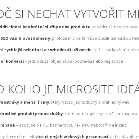
OČ SI NECHAT VYTVOŘIT M
 viditelnost konkrétní služby nebo produktu
ve výsledcích vyhledáván
í SEO vaší hlavní domény
, protože microsite může posílit tematickou re
í rychlejší orientaci a rozhodnutí uživatele
, než klasický víceúrovň
ní konverzi
– jednodušší objednávka, poptávka nebo registrace
 KOHO JE MICROSITE IDE
vnostníky a menší firmy
, kterým stačí jednoduchý a přehledný web
dnotlivé produkty nebo služby
, které potřebujete výrazněji propagovat
ampaně
– ať už jde o PPC, bannerovou reklamu nebo offline inzerci
my, které chtějí mít
více cílených webových prezentací
vedle hlavního