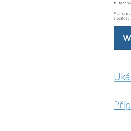
techni
Platforma
složitostí.
Uká
Pří