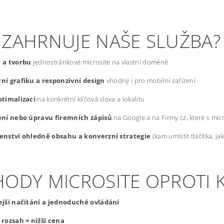
 ZAHRNUJE NAŠE SLUŽBA?
 a tvorbu
jednostránkové microsite na vlastní doméně
ní grafiku a responzivní design
vhodný i pro mobilní zařízení
ptimalizaci
na konkrétní klíčová slova a lokalitu
ení nebo úpravu firemních zápisů
na Google a na Firmy.cz, které s mic
enství ohledně obsahu a konverzní strategie
(kam umístit tlačítka, j
HODY MICROSITE OPROTI
ejší načítání a jednoduché ovládání
rozsah = nižší cena