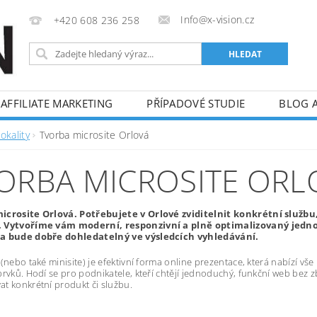
Info@x-vision.cz
+420 608 236 258
AFFILIATE MARKETING
PŘÍPADOVÉ STUDIE
BLOG 
okality
Tvorba microsite Orlová
ORBA MICROSITE ORL
icrosite Orlová. Potřebujete v Orlové zviditelnit konkrétní službu
 Vytvoříme vám moderní, responzivní a plně optimalizovaný jednos
a bude dobře dohledatelný ve výsledcích vyhledávání.
 (nebo také minisite) je efektivní forma online prezentace, která nabízí v
prvků. Hodí se pro podnikatele, kteří chtějí jednoduchý, funkční web bez z
t konkrétní produkt či službu.