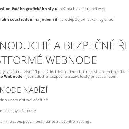
st odlišného grafického stylu
, než má hlavní firemní web
ální soustředění na jeden cíl
– prodej, objednávku, registraci
DNODUCHÉ A BEZPEČNÉ ŘE
ATFORMĚ WEBNODE
být závislí na vývojáři pokaždé, když budete chtít upravit text nebo přida
mě Webnode
– jednoduché, bezpečné a uživatelsky přívětivé řešení.
NODE NABÍZÍ
dnou administraci v češtině
í designy a šablony
u míru zabezpečení bez nutnosti vlastního hostingu