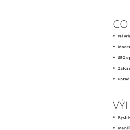
CO
Návrh
Moder
SEO o
Založ
Porad
VÝ
Rychl
Menší 