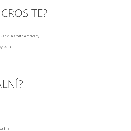
ICROSITE?
í
levanci a zpětné odkazy
ový web
ÁLNÍ?
 webu