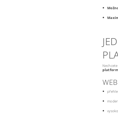
Možno
Maxim
JE
PL
Nechcete 
platfor
WEB
přehle
modern
vysoko