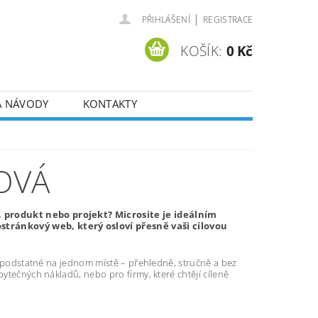
|
PŘIHLÁŠENÍ
REGISTRACE
KOŠÍK:
0 Kč
A NÁVODY
KONTAKTY
OVÁ
, produkt nebo projekt? Microsite je ideálním
tránkový web, který osloví přesně vaši cílovou
še podstatné na jednom místě – přehledně, stručně a bez
bytečných nákladů, nebo pro firmy, které chtějí cíleně