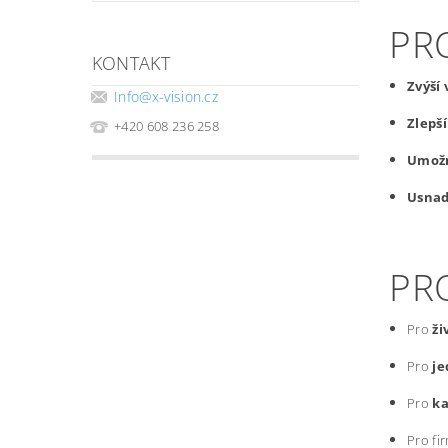
PR
KONTAKT
Zvýší
Info
@
x-vision.cz
Zlepš
+420 608 236 258
Umožn
Usnad
PRO
Pro
ži
Pro
je
Pro
k
Pro fir