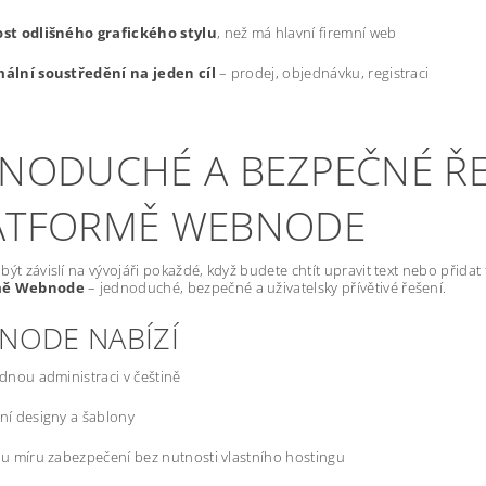
st odlišného grafického stylu
, než má hlavní firemní web
ální soustředění na jeden cíl
– prodej, objednávku, registraci
DNODUCHÉ A BEZPEČNÉ ŘE
ATFORMĚ WEBNODE
být závislí na vývojáři pokaždé, když budete chtít upravit text nebo přida
mě Webnode
– jednoduché, bezpečné a uživatelsky přívětivé řešení.
NODE NABÍZÍ
dnou administraci v češtině
í designy a šablony
u míru zabezpečení bez nutnosti vlastního hostingu