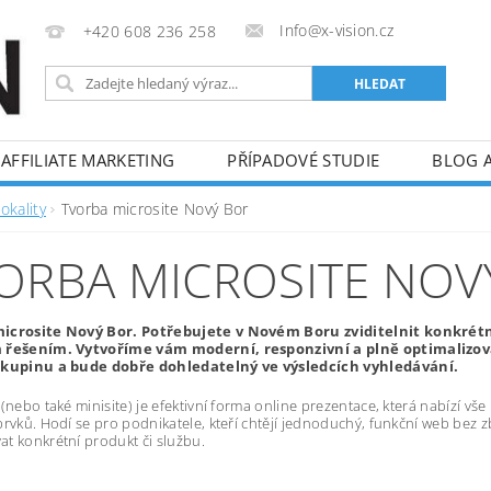
Info@x-vision.cz
+420 608 236 258
AFFILIATE MARKETING
PŘÍPADOVÉ STUDIE
BLOG 
okality
Tvorba microsite Nový Bor
ORBA MICROSITE NOV
icrosite Nový Bor. Potřebujete v Novém Boru zviditelnit konkrétn
 řešením. Vytvoříme vám moderní, responzivní a plně optimalizov
skupinu a bude dobře dohledatelný ve výsledcích vyhledávání.
 (nebo také minisite) je efektivní forma online prezentace, která nabízí v
prvků. Hodí se pro podnikatele, kteří chtějí jednoduchý, funkční web bez z
t konkrétní produkt či službu.