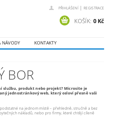
|
PŘIHLÁŠENÍ
REGISTRACE
KOŠÍK:
0 Kč
A NÁVODY
KONTAKTY
Ý BOR
í službu, produkt nebo projekt? Microsite je
aný jednostránkový web, který osloví přesně vaši
še podstatné na jednom místě – přehledně, stručně a bez
bytečných nákladů, nebo pro firmy, které chtějí cíleně