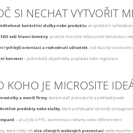
OČ SI NECHAT VYTVOŘIT M
 viditelnost konkrétní služby nebo produktu
ve výsledcích vyhledáván
í SEO vaší hlavní domény
, protože microsite může posílit tematickou re
í rychlejší orientaci a rozhodnutí uživatele
, než klasický víceúrovň
ní konverzi
– jednodušší objednávka, poptávka nebo registrace
 KOHO JE MICROSITE IDE
vnostníky a menší firmy
, kterým stačí jednoduchý a přehledný web
dnotlivé produkty nebo služby
, které potřebujete výrazněji propagovat
ampaně
– ať už jde o PPC, bannerovou reklamu nebo offline inzerci
my, které chtějí mít
více cílených webových prezentací
vedle hlavního