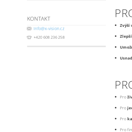
PR
KONTAKT
Zvýší
Info
@
x-vision.cz
Zlepš
+420 608 236 258
Umožn
Usnad
PRO
Pro
ži
Pro
je
Pro
k
Pro fir