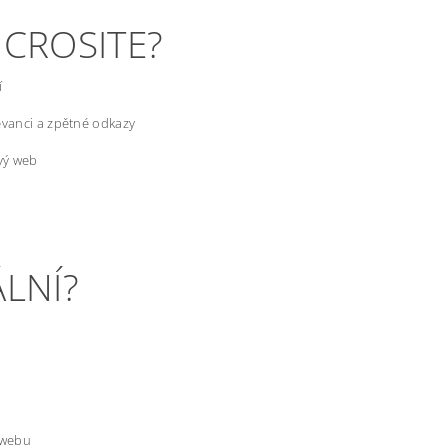
ICROSITE?
í
levanci a zpětné odkazy
ový web
ÁLNÍ?
 webu