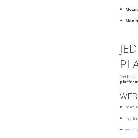
Možno
Maxim
JE
PL
Nechcete 
platfor
WEB
přehle
modern
vysoko