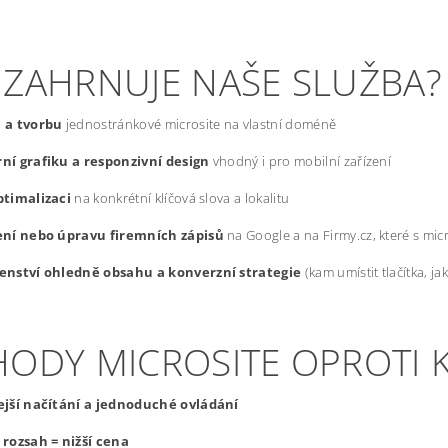
 ZAHRNUJE NAŠE SLUŽBA?
 a tvorbu
jednostránkové microsite na vlastní doméně
ní grafiku a responzivní design
vhodný i pro mobilní zařízení
ptimalizaci
na konkrétní klíčová slova a lokalitu
ení nebo úpravu firemních zápisů
na Google a na Firmy.cz, které s mic
enství ohledně obsahu a konverzní strategie
(kam umístit tlačítka, j
HODY MICROSITE OPROTI
ejší načítání a jednoduché ovládání
rozsah = nižší cena