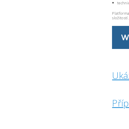
techni
Platforma
složitostí.
Uká
Pří