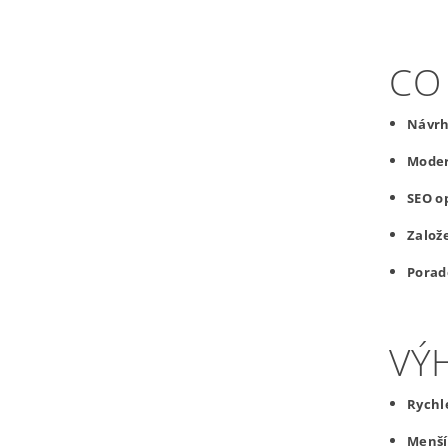
CO
Návrh
Moder
SEO o
Založ
Porad
VÝ
Rychl
Menší 