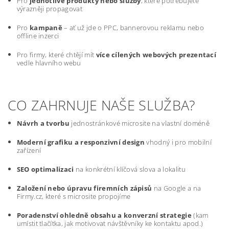
Pro
jednotlivé produkty nebo služby
, které potřebujete
výrazněji propagovat
Pro
kampaně
– ať už jde o PPC, bannerovou reklamu nebo
offline inzerci
Pro firmy, které chtějí mít
více cílených webových prezentací
vedle hlavního webu
CO ZAHRNUJE NAŠE SLUŽBA?
Návrh a tvorbu
jednostránkové microsite na vlastní doméně
Moderní grafiku a responzivní design
vhodný i pro mobilní
zařízení
SEO optimalizaci
na konkrétní klíčová slova a lokalitu
Založení nebo úpravu firemních zápisů
na Google a na
Firmy.cz, které s microsite propojíme
Poradenství ohledně obsahu a konverzní strategie
(kam
umístit tlačítka, jak motivovat návštěvníky ke kontaktu apod.)