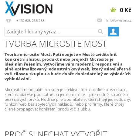
0 Kč
Info@x-vision.cz
+420 608 236 258
TVORBA MICROSITE MOST
Tvorba microsite Most. Potřebujete v Mostě zviditelnit
konkrétní službu, produkt nebo projekt? Microsite je
ideálním řešením. Vytvoříme vám moderní, responzivní a
plně optimalizovaný jednostránkový web, který osloví přesně
vaši cílovou skupinu a bude dobře dohledatelný ve výsledcích
vyhledávání.
Microsite (nebo také minisite) je efektivní forma online prezentace,
která nabízí vše podstatné na jednom místě – přehledně, stručně a
bez rušivých prvků. Hodí se pro podnikatele, kteří chtějí jednoduchý,
funkční web bez zbytečných nákladů, nebo pro firmy, které chtějí
cíleně propagovat konkrétní produkt či službu.
PROČ SI NECHAT VYTVOŘIT