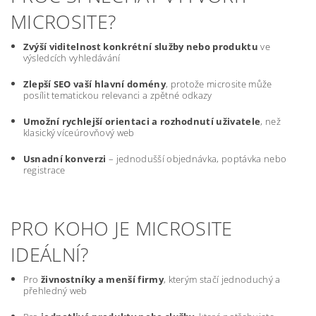
MICROSITE?
Zvýší viditelnost konkrétní služby nebo produktu
ve
výsledcích vyhledávání
Zlepší SEO vaší hlavní domény
, protože microsite může
posílit tematickou relevanci a zpětné odkazy
Umožní rychlejší orientaci a rozhodnutí uživatele
, než
klasický víceúrovňový web
Usnadní konverzi
– jednodušší objednávka, poptávka nebo
registrace
PRO KOHO JE MICROSITE
IDEÁLNÍ?
Pro
živnostníky a menší firmy
, kterým stačí jednoduchý a
přehledný web