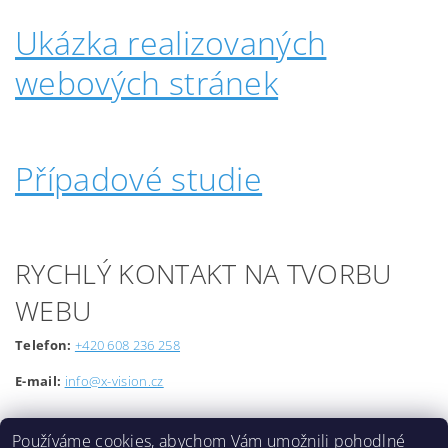
Ukázka realizovaných
webových stránek
Případové studie
RYCHLÝ KONTAKT NA TVORBU
WEBU
Telefon:
+420 608 236 258
E-mail:
info@x-vision.cz
Používáme cookies, abychom Vám umožnili pohodlné