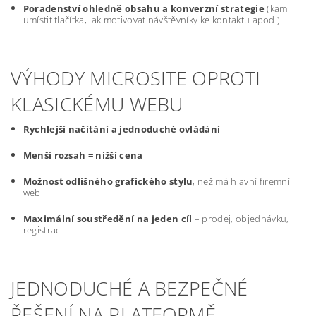
Poradenství ohledně obsahu a konverzní strategie
(kam
umístit tlačítka, jak motivovat návštěvníky ke kontaktu apod.)
VÝHODY MICROSITE OPROTI
KLASICKÉMU WEBU
Rychlejší načítání a jednoduché ovládání
Menší rozsah = nižší cena
Možnost odlišného grafického stylu
, než má hlavní firemní
web
Maximální soustředění na jeden cíl
– prodej, objednávku,
registraci
JEDNODUCHÉ A BEZPEČNÉ
ŘEŠENÍ NA PLATFORMĚ