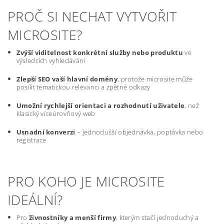
PROČ SI NECHAT VYTVOŘIT
MICROSITE?
Zvýší viditelnost konkrétní služby nebo produktu
ve
výsledcích vyhledávání
Zlepší SEO vaší hlavní domény
, protože microsite může
posílit tematickou relevanci a zpětné odkazy
Umožní rychlejší orientaci a rozhodnutí uživatele
, než
klasický víceúrovňový web
Usnadní konverzi
– jednodušší objednávka, poptávka nebo
registrace
PRO KOHO JE MICROSITE
IDEÁLNÍ?
Pro
živnostníky a menší firmy
, kterým stačí jednoduchý a