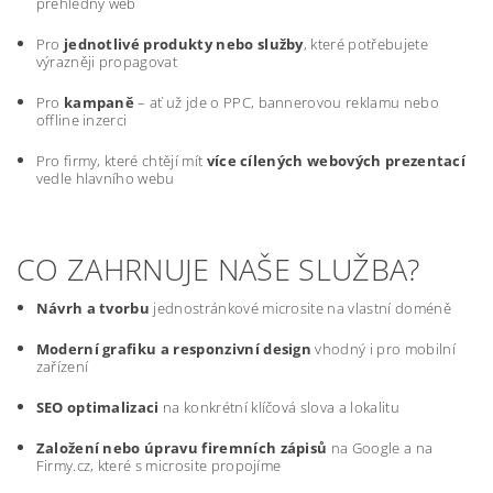
přehledný web
Pro
jednotlivé produkty nebo služby
, které potřebujete
výrazněji propagovat
Pro
kampaně
– ať už jde o PPC, bannerovou reklamu nebo
offline inzerci
Pro firmy, které chtějí mít
více cílených webových prezentací
vedle hlavního webu
CO ZAHRNUJE NAŠE SLUŽBA?
Návrh a tvorbu
jednostránkové microsite na vlastní doméně
Moderní grafiku a responzivní design
vhodný i pro mobilní
zařízení
SEO optimalizaci
na konkrétní klíčová slova a lokalitu
Založení nebo úpravu firemních zápisů
na Google a na
Firmy.cz, které s microsite propojíme