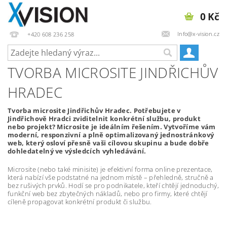
0 Kč
Info@x-vision.cz
+420 608 236 258
TVORBA MICROSITE JINDŘICHŮV
HRADEC
Tvorba microsite Jindřichův Hradec. Potřebujete v
Jindřichově Hradci zviditelnit konkrétní službu, produkt
nebo projekt? Microsite je ideálním řešením. Vytvoříme vám
moderní, responzivní a plně optimalizovaný jednostránkový
web, který osloví přesně vaši cílovou skupinu a bude dobře
dohledatelný ve výsledcích vyhledávání.
Microsite (nebo také minisite) je efektivní forma online prezentace,
která nabízí vše podstatné na jednom místě – přehledně, stručně a
bez rušivých prvků. Hodí se pro podnikatele, kteří chtějí jednoduchý,
funkční web bez zbytečných nákladů, nebo pro firmy, které chtějí
cíleně propagovat konkrétní produkt či službu.