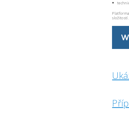
techni
Platforma
složitostí.
Uká
Pří