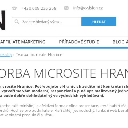
Info@x-vision.cz
+420 608 236 258
AFFILIATE MARKETING
PŘÍPADOVÉ STUDIE
BLOG 
okality
Tvorba microsite Hranice
ORBA MICROSITE HRA
icrosite Hranice. Potřebujete v Hranicích zviditelnit konkrétní s
 Vytvoříme vám moderní, responzivní a plně optimalizovaný jednos
a bude dobře dohledatelný ve výsledcích vyhledávání.
 (nebo také minisite) je efektivní forma online prezentace, která nabízí v
prvků. Hodí se pro podnikatele, kteří chtějí jednoduchý, funkční web bez z
t konkrétní produkt či službu.