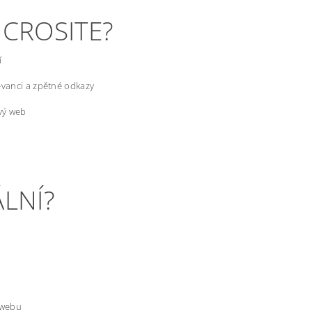
ICROSITE?
í
levanci a zpětné odkazy
ový web
ÁLNÍ?
 webu