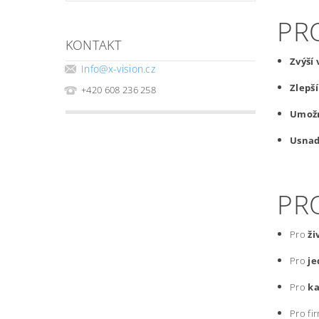
PR
KONTAKT
Zvýší
Info
@
x-vision.cz
Zlepš
+420 608 236 258
Umožn
Usnad
PRO
Pro
ži
Pro
je
Pro
k
Pro fir