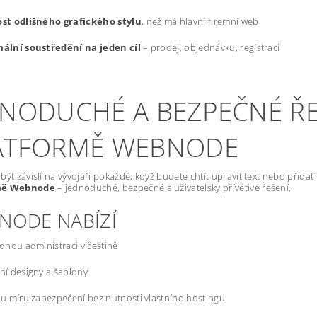
st odlišného grafického stylu
, než má hlavní firemní web
ální soustředění na jeden cíl
– prodej, objednávku, registraci
DNODUCHÉ A BEZPEČNÉ ŘE
ATFORMĚ WEBNODE
být závislí na vývojáři pokaždé, když budete chtít upravit text nebo přida
mě Webnode
– jednoduché, bezpečné a uživatelsky přívětivé řešení.
NODE NABÍZÍ
dnou administraci v češtině
í designy a šablony
u míru zabezpečení bez nutnosti vlastního hostingu