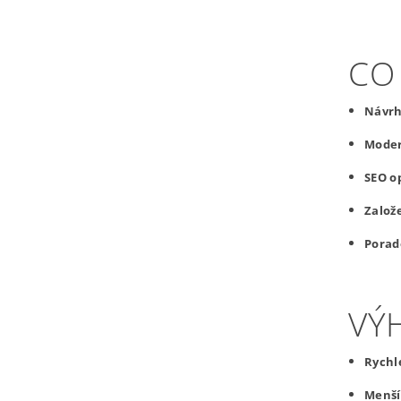
CO
Návrh
Moder
SEO o
Založ
Porad
VÝ
Rychl
Menší 