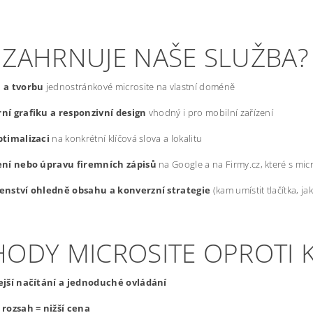
 ZAHRNUJE NAŠE SLUŽBA?
 a tvorbu
jednostránkové microsite na vlastní doméně
ní grafiku a responzivní design
vhodný i pro mobilní zařízení
ptimalizaci
na konkrétní klíčová slova a lokalitu
ení nebo úpravu firemních zápisů
na Google a na Firmy.cz, které s mic
enství ohledně obsahu a konverzní strategie
(kam umístit tlačítka, j
HODY MICROSITE OPROTI
ejší načítání a jednoduché ovládání
rozsah = nižší cena