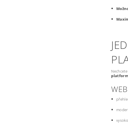
Možno
Maxim
JE
PL
Nechcete 
platfor
WEB
přehle
modern
vysoko