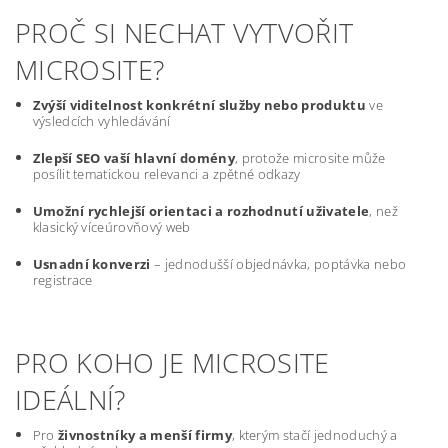
PROČ SI NECHAT VYTVOŘIT
MICROSITE?
Zvýší viditelnost konkrétní služby nebo produktu
ve
výsledcích vyhledávání
Zlepší SEO vaší hlavní domény
, protože microsite může
posílit tematickou relevanci a zpětné odkazy
Umožní rychlejší orientaci a rozhodnutí uživatele
, než
klasický víceúrovňový web
Usnadní konverzi
– jednodušší objednávka, poptávka nebo
registrace
PRO KOHO JE MICROSITE
IDEÁLNÍ?
Pro
živnostníky a menší firmy
, kterým stačí jednoduchý a