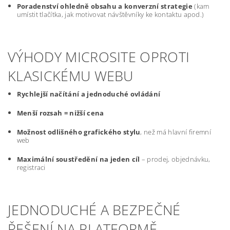
Poradenství ohledně obsahu a konverzní strategie
(kam
umístit tlačítka, jak motivovat návštěvníky ke kontaktu apod.)
VÝHODY MICROSITE OPROTI
KLASICKÉMU WEBU
Rychlejší načítání a jednoduché ovládání
Menší rozsah = nižší cena
Možnost odlišného grafického stylu
, než má hlavní firemní
web
Maximální soustředění na jeden cíl
– prodej, objednávku,
registraci
JEDNODUCHÉ A BEZPEČNÉ
ŘEŠENÍ NA PLATFORMĚ