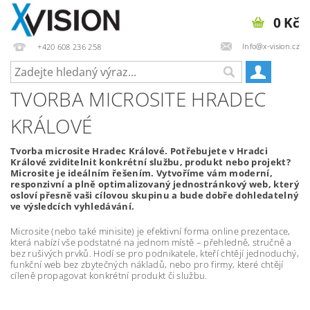
0 Kč
Info@x-vision.cz
+420 608 236 258
TVORBA MICROSITE HRADEC
KRÁLOVÉ
Tvorba microsite Hradec Králové. Potřebujete v Hradci
Králové zviditelnit konkrétní službu, produkt nebo projekt?
Microsite je ideálním řešením. Vytvoříme vám moderní,
responzivní a plně optimalizovaný jednostránkový web, který
osloví přesně vaši cílovou skupinu a bude dobře dohledatelný
ve výsledcích vyhledávání.
Microsite (nebo také minisite) je efektivní forma online prezentace,
která nabízí vše podstatné na jednom místě – přehledně, stručně a
bez rušivých prvků. Hodí se pro podnikatele, kteří chtějí jednoduchý,
funkční web bez zbytečných nákladů, nebo pro firmy, které chtějí
cíleně propagovat konkrétní produkt či službu.