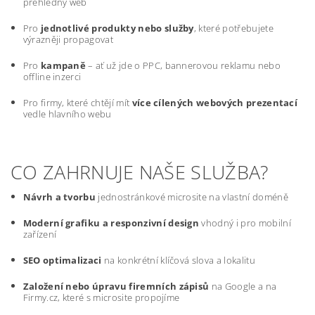
přehledný web
Pro
jednotlivé produkty nebo služby
, které potřebujete
výrazněji propagovat
Pro
kampaně
– ať už jde o PPC, bannerovou reklamu nebo
offline inzerci
Pro firmy, které chtějí mít
více cílených webových prezentací
vedle hlavního webu
CO ZAHRNUJE NAŠE SLUŽBA?
Návrh a tvorbu
jednostránkové microsite na vlastní doméně
Moderní grafiku a responzivní design
vhodný i pro mobilní
zařízení
SEO optimalizaci
na konkrétní klíčová slova a lokalitu
Založení nebo úpravu firemních zápisů
na Google a na
Firmy.cz, které s microsite propojíme