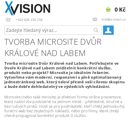
0 Kč
Info@x-vision.cz
+420 608 236 258
TVORBA MICROSITE DVŮR
KRÁLOVÉ NAD LABEM
Tvorba microsite Dvůr Králové nad Labem. Potřebujete ve
Dvoře Králové nad Labem zviditelnit konkrétní službu,
produkt nebo projekt? Microsite je ideálním řešením.
Vytvoříme vám moderní, responzivní a plně optimalizovaný
jednostránkový web, který osloví přesně vaši cílovou skupinu
a bude dobře dohledatelný ve výsledcích vyhledávání.
Microsite (nebo také minisite) je efektivní forma online prezentace,
která nabízí vše podstatné na jednom místě – přehledně, stručně a
bez rušivých prvků. Hodí se pro podnikatele, kteří chtějí jednoduchý,
funkční web bez zbytečných nákladů, nebo pro firmy, které chtějí
cíleně propagovat konkrétní produkt či službu.