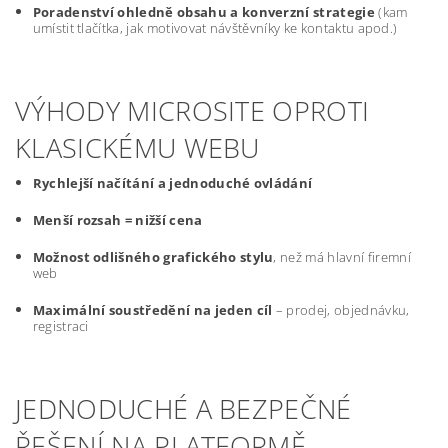
Poradenství ohledně obsahu a konverzní strategie
(kam
umístit tlačítka, jak motivovat návštěvníky ke kontaktu apod.)
VÝHODY MICROSITE OPROTI
KLASICKÉMU WEBU
Rychlejší načítání a jednoduché ovládání
Menší rozsah = nižší cena
Možnost odlišného grafického stylu
, než má hlavní firemní
web
Maximální soustředění na jeden cíl
– prodej, objednávku,
registraci
JEDNODUCHÉ A BEZPEČNÉ
ŘEŠENÍ NA PLATFORMĚ