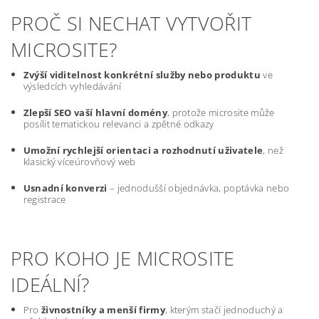
PROČ SI NECHAT VYTVOŘIT
MICROSITE?
Zvýší viditelnost konkrétní služby nebo produktu
ve
výsledcích vyhledávání
Zlepší SEO vaší hlavní domény
, protože microsite může
posílit tematickou relevanci a zpětné odkazy
Umožní rychlejší orientaci a rozhodnutí uživatele
, než
klasický víceúrovňový web
Usnadní konverzi
– jednodušší objednávka, poptávka nebo
registrace
PRO KOHO JE MICROSITE
IDEÁLNÍ?
Pro
živnostníky a menší firmy
, kterým stačí jednoduchý a