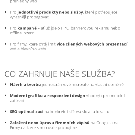
přehledný web
Pro
jednotlivé produkty nebo služby
, které potřebujete
výrazněji propagovat
Pro
kampaně
– ať už jde o PPC, bannerovou reklamu nebo
offline inzerci
Pro firmy, které chtějí mít
více cílených webových prezentací
vedle hlavního webu
CO ZAHRNUJE NAŠE SLUŽBA?
Návrh a tvorbu
jednostránkové microsite na vlastní doméně
Moderní grafiku a responzivní design
vhodný i pro mobilní
zařízení
SEO optimalizaci
na konkrétní klíčová slova a lokalitu
Založení nebo úpravu firemních zápisů
na Google a na
Firmy.cz, které s microsite propojíme