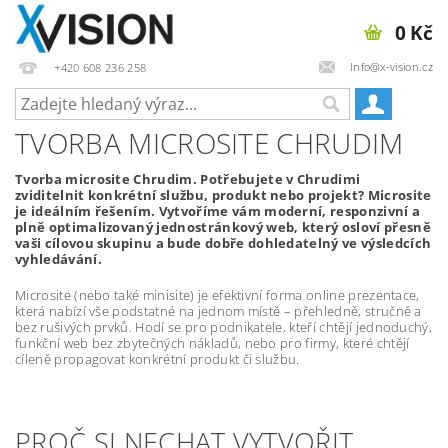
0 Kč
Info@x-vision.cz
+420 608 236 258
TVORBA MICROSITE CHRUDIM
Tvorba microsite Chrudim. Potřebujete v Chrudimi
zviditelnit konkrétní službu, produkt nebo projekt? Microsite
je ideálním řešením. Vytvoříme vám moderní, responzivní a
plně optimalizovaný jednostránkový web, který osloví přesně
vaši cílovou skupinu a bude dobře dohledatelný ve výsledcích
vyhledávání.
Microsite (nebo také minisite) je efektivní forma online prezentace,
která nabízí vše podstatné na jednom místě – přehledně, stručně a
bez rušivých prvků. Hodí se pro podnikatele, kteří chtějí jednoduchý,
funkční web bez zbytečných nákladů, nebo pro firmy, které chtějí
cíleně propagovat konkrétní produkt či službu.
PROČ SI NECHAT VYTVOŘIT