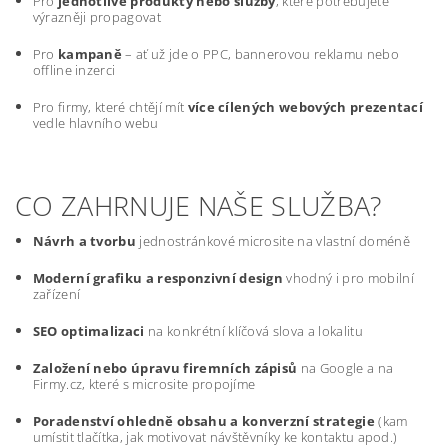
Pro
jednotlivé produkty nebo služby
, které potřebujete
výrazněji propagovat
Pro
kampaně
– ať už jde o PPC, bannerovou reklamu nebo
offline inzerci
Pro firmy, které chtějí mít
více cílených webových prezentací
vedle hlavního webu
CO ZAHRNUJE NAŠE SLUŽBA?
Návrh a tvorbu
jednostránkové microsite na vlastní doméně
Moderní grafiku a responzivní design
vhodný i pro mobilní
zařízení
SEO optimalizaci
na konkrétní klíčová slova a lokalitu
Založení nebo úpravu firemních zápisů
na Google a na
Firmy.cz, které s microsite propojíme
Poradenství ohledně obsahu a konverzní strategie
(kam
umístit tlačítka, jak motivovat návštěvníky ke kontaktu apod.)