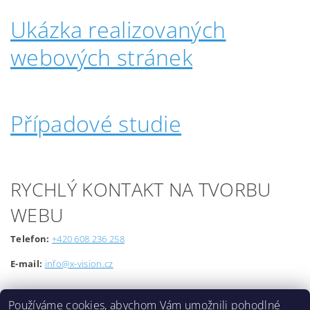
Ukázka realizovaných
webových stránek
Případové studie
RYCHLÝ KONTAKT NA TVORBU
WEBU
Telefon:
+420 608 236 258
E-mail:
info@x-vision.cz
Používáme cookies, abychom Vám umožnili pohodlné