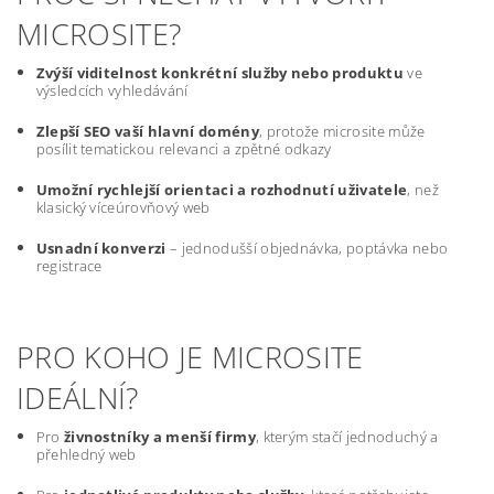
MICROSITE?
Zvýší viditelnost konkrétní služby nebo produktu
ve
výsledcích vyhledávání
Zlepší SEO vaší hlavní domény
, protože microsite může
posílit tematickou relevanci a zpětné odkazy
Umožní rychlejší orientaci a rozhodnutí uživatele
, než
klasický víceúrovňový web
Usnadní konverzi
– jednodušší objednávka, poptávka nebo
registrace
PRO KOHO JE MICROSITE
IDEÁLNÍ?
Pro
živnostníky a menší firmy
, kterým stačí jednoduchý a
přehledný web