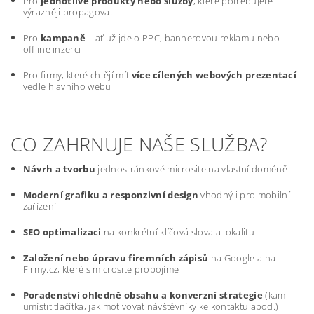
Pro
jednotlivé produkty nebo služby
, které potřebujete
výrazněji propagovat
Pro
kampaně
– ať už jde o PPC, bannerovou reklamu nebo
offline inzerci
Pro firmy, které chtějí mít
více cílených webových prezentací
vedle hlavního webu
CO ZAHRNUJE NAŠE SLUŽBA?
Návrh a tvorbu
jednostránkové microsite na vlastní doméně
Moderní grafiku a responzivní design
vhodný i pro mobilní
zařízení
SEO optimalizaci
na konkrétní klíčová slova a lokalitu
Založení nebo úpravu firemních zápisů
na Google a na
Firmy.cz, které s microsite propojíme
Poradenství ohledně obsahu a konverzní strategie
(kam
umístit tlačítka, jak motivovat návštěvníky ke kontaktu apod.)