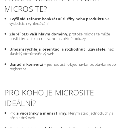
MICROSITE?
Zvýší viditelnost konkrétní služby nebo produktu
ve
výsledcích vyhledávání
Zlepší SEO vaší hlavní domény
, protože microsite může
posílit tematickou relevanci a zpětné odkazy
Umožní rychlejší orientaci a rozhodnutí uživatele
, než
klasický víceúrovňový web
Usnadní konverzi
– jednodušší objednávka, poptávka nebo
registrace
PRO KOHO JE MICROSITE
IDEÁLNÍ?
Pro
živnostníky a menší firmy
, kterým stačí jednoduchý a
přehledný web