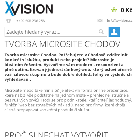
0 Kč
Info@x-vision.cz
+420 608 236 258
TVORBA MICROSITE CHODOV
Tvorba microsite Chodov. Potřebujete v Chodově zviditelnit
konkrétní službu, produkt nebo projekt? Microsite je
ideálním řešením. Vytvoříme vám moderní, responzivní a
plně optimalizovaný jednostránkový web, který osloví přesně
vaši cílovou skupinu a bude dobře dohledatelný ve výsledcích
vyhledávání.
Microsite (nebo také minisite) je efektivní forma online prezentace,
která nabízí vše podstatné na jednom místě – přehledně, stručně a
bez rušivých prvků. Hodí se pro podnikatele, kteří chtějí jednoduchý,
funkční web bez zbytečných nákladů, nebo pro firmy, které chtějí
cíleně propagovat konkrétní produkt či službu.
PROČ SI NECHAT VYTVOŘIT