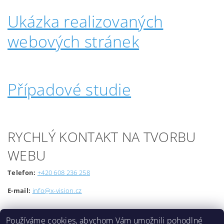
Ukázka realizovaných
webových stránek
Případové studie
RYCHLÝ KONTAKT NA TVORBU
WEBU
Telefon:
+420 608 236 258
E-mail:
info@x-vision.cz
Používáme cookies, abychom Vám umožnili pohodlné