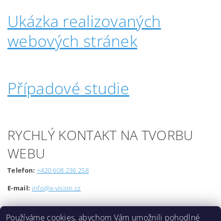
Ukázka realizovaných
webových stránek
Případové studie
RYCHLÝ KONTAKT NA TVORBU
WEBU
Telefon:
+420 608 236 258
E-mail:
info@x-vision.cz
Používáme cookies, abychom Vám umožnili pohodlné