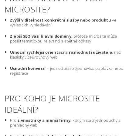
MICROSITE?
Zvýší viditelnost konkrétní služby nebo produktu
ve
výsledcích vyhledávání
Zlepší SEO vaší hlavní domény
, protože microsite může
posílit tematickou relevanci a zpětné odkazy
Umožní rychlejší orientaci a rozhodnutí uživatele
, než
klasický víceúrovňový web
Usnadní konverzi
– jednodušší objednávka, poptávka nebo
registrace
PRO KOHO JE MICROSITE
IDEÁLNÍ?
Pro
živnostníky a menší firmy
, kterým stačí jednoduchý a
přehledný web