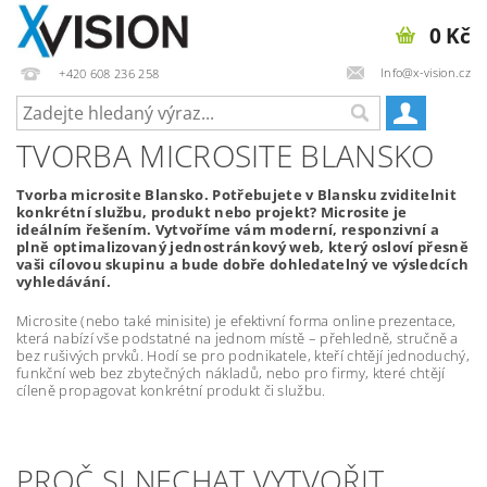
0 Kč
Info@x-vision.cz
+420 608 236 258
TVORBA MICROSITE BLANSKO
Tvorba microsite Blansko. Potřebujete v Blansku zviditelnit
konkrétní službu, produkt nebo projekt? Microsite je
ideálním řešením. Vytvoříme vám moderní, responzivní a
plně optimalizovaný jednostránkový web, který osloví přesně
vaši cílovou skupinu a bude dobře dohledatelný ve výsledcích
vyhledávání.
Microsite (nebo také minisite) je efektivní forma online prezentace,
která nabízí vše podstatné na jednom místě – přehledně, stručně a
bez rušivých prvků. Hodí se pro podnikatele, kteří chtějí jednoduchý,
funkční web bez zbytečných nákladů, nebo pro firmy, které chtějí
cíleně propagovat konkrétní produkt či službu.
PROČ SI NECHAT VYTVOŘIT