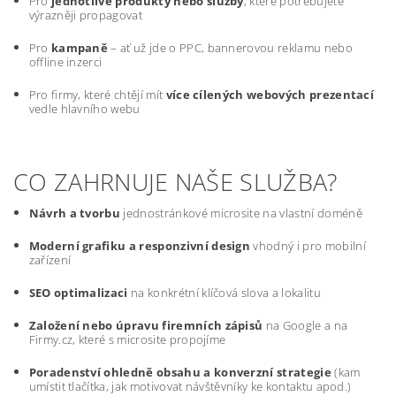
Pro
jednotlivé produkty nebo služby
, které potřebujete
výrazněji propagovat
Pro
kampaně
– ať už jde o PPC, bannerovou reklamu nebo
offline inzerci
Pro firmy, které chtějí mít
více cílených webových prezentací
vedle hlavního webu
CO ZAHRNUJE NAŠE SLUŽBA?
Návrh a tvorbu
jednostránkové microsite na vlastní doméně
Moderní grafiku a responzivní design
vhodný i pro mobilní
zařízení
SEO optimalizaci
na konkrétní klíčová slova a lokalitu
Založení nebo úpravu firemních zápisů
na Google a na
Firmy.cz, které s microsite propojíme
Poradenství ohledně obsahu a konverzní strategie
(kam
umístit tlačítka, jak motivovat návštěvníky ke kontaktu apod.)