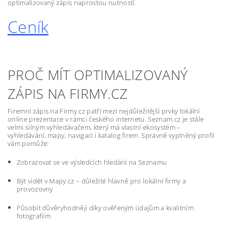
optimalizovaný zápis naprostou nutností.
Ceník
PROČ MÍT OPTIMALIZOVANÝ
ZÁPIS NA FIRMY.CZ
Firemní zápis na Firmy.cz patří mezi nejdůležitější prvky lokální
online prezentace v rámci českého internetu. Seznam.cz je stále
velmi silným vyhledávačem, který má vlastní ekosystém –
vyhledávání, mapy, navigaci i katalog firem. Správně vyplněný profil
vám pomůže:
Zobrazovat se ve výsledcích hledání na Seznamu
Být vidět v Mapy.cz – důležité hlavně pro lokální firmy a
provozovny
Působit důvěryhodněji díky ověřeným údajům a kvalitním
fotografiím