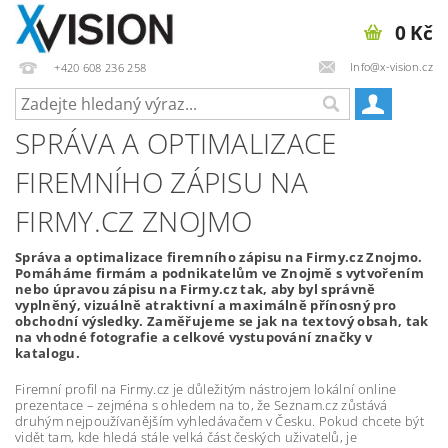
0 Kč
Info@x-vision.cz
+420 608 236 258
SPRÁVA A OPTIMALIZACE
FIREMNÍHO ZÁPISU NA
FIRMY.CZ ZNOJMO
Správa a optimalizace firemního zápisu na Firmy.cz Znojmo.
Pomáháme firmám a podnikatelům ve Znojmě s vytvořením
nebo úpravou zápisu na Firmy.cz tak, aby byl správně
vyplněný, vizuálně atraktivní a maximálně přínosný pro
obchodní výsledky. Zaměřujeme se jak na textový obsah, tak
na vhodné fotografie a celkové vystupování značky v
katalogu.
Firemní profil na Firmy.cz je důležitým nástrojem lokální online
prezentace – zejména s ohledem na to, že Seznam.cz zůstává
druhým nejpoužívanějším vyhledávačem v Česku. Pokud chcete být
vidět tam, kde hledá stále velká část českých uživatelů, je