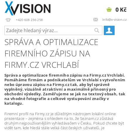
0 Kč
Info@x-vision.cz
+420 608 236 258
SPRÁVA A OPTIMALIZACE
FIREMNÍHO ZÁPISU NA
FIRMY.CZ VRCHLABÍ
Správa a optimalizace firemního zápisu na Firmy.cz Vrchlabí.
Pomáháme firmám a podnikatelům ve Vrchlabí s vytvořením
nebo úpravou zápisu na Firmy.cz tak, aby byl správně
vyplněný, vizuálně atraktivní a maximálně přínosný pro
obchodní výsledky. Zaměřujeme se jak na textový obsah, tak
na vhodné fotografie a celkové vystupování značky v
katalogu.
Firemní profil na Firmy.cz je důležitým nástrojem lokální online
prezentace – zejména s ohledem na to, že Seznam.cz zůstává
druhým nejpoužívanějším vyhledávačem v Česku. Pokud chcete být
vidět tam, kde hledá stále velká část českých uživatelů, je