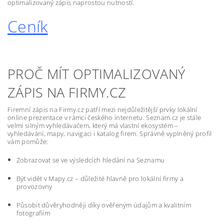
optimalizovaný zápis naprostou nutností.
Ceník
PROČ MÍT OPTIMALIZOVANÝ
ZÁPIS NA FIRMY.CZ
Firemní zápis na Firmy.cz patří mezi nejdůležitější prvky lokální
online prezentace v rámci českého internetu. Seznam.cz je stále
velmi silným vyhledávačem, který má vlastní ekosystém –
vyhledávání, mapy, navigaci i katalog firem. Správně vyplněný profil
vám pomůže:
Zobrazovat se ve výsledcích hledání na Seznamu
Být vidět v Mapy.cz – důležité hlavně pro lokální firmy a
provozovny
Působit důvěryhodněji díky ověřeným údajům a kvalitním
fotografiím