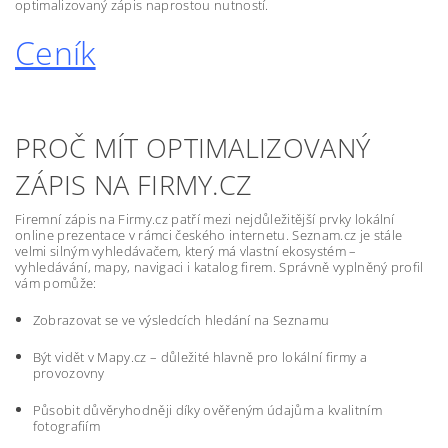
optimalizovaný zápis naprostou nutností.
Ceník
PROČ MÍT OPTIMALIZOVANÝ
ZÁPIS NA FIRMY.CZ
Firemní zápis na Firmy.cz patří mezi nejdůležitější prvky lokální
online prezentace v rámci českého internetu. Seznam.cz je stále
velmi silným vyhledávačem, který má vlastní ekosystém –
vyhledávání, mapy, navigaci i katalog firem. Správně vyplněný profil
vám pomůže:
Zobrazovat se ve výsledcích hledání na Seznamu
Být vidět v Mapy.cz – důležité hlavně pro lokální firmy a
provozovny
Působit důvěryhodněji díky ověřeným údajům a kvalitním
fotografiím