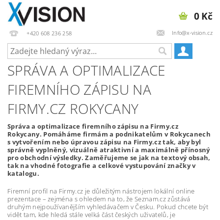
0 Kč
Info@x-vision.cz
+420 608 236 258
SPRÁVA A OPTIMALIZACE
FIREMNÍHO ZÁPISU NA
FIRMY.CZ ROKYCANY
Správa a optimalizace firemního zápisu na Firmy.cz
Rokycany. Pomáháme firmám a podnikatelům v Rokycanech
s vytvořením nebo úpravou zápisu na Firmy.cz tak, aby byl
správně vyplněný, vizuálně atraktivní a maximálně přínosný
pro obchodní výsledky. Zaměřujeme se jak na textový obsah,
tak na vhodné fotografie a celkové vystupování značky v
katalogu.
Firemní profil na Firmy.cz je důležitým nástrojem lokální online
prezentace – zejména s ohledem na to, že Seznam.cz zůstává
druhým nejpoužívanějším vyhledávačem v Česku. Pokud chcete být
vidět tam, kde hledá stále velká část českých uživatelů, je