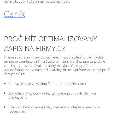
optimalizovaný zápis naprostou nutností.
Ceník
PROČ MÍT OPTIMALIZOVANÝ
ZÁPIS NA FIRMY.CZ
Firemní zápis na Firmy.cz patří mezi nejdůležitější prvky lokální
online prezentace v rámci českého internetu. Seznam.cz je stále
velmi silným vyhledávačem, který má vlastní ekosystém –
vyhledávání, mapy, navigaci i katalog firem. Správně vyplněný profil
vám pomůže:
Zobrazovat se ve výsledcích hledání na Seznamu
Být vidět v Mapy.cz – důležité hlavně pro lokální firmy a
provozovny
Působit důvěryhodněji díky ověřeným údajům a kvalitním
fotografiím