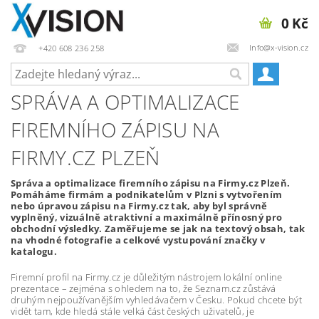
0 Kč
Info@x-vision.cz
+420 608 236 258
SPRÁVA A OPTIMALIZACE
FIREMNÍHO ZÁPISU NA
FIRMY.CZ PLZEŇ
Správa a optimalizace firemního zápisu na Firmy.cz Plzeň.
Pomáháme firmám a podnikatelům v Plzni s vytvořením
nebo úpravou zápisu na Firmy.cz tak, aby byl správně
vyplněný, vizuálně atraktivní a maximálně přínosný pro
obchodní výsledky. Zaměřujeme se jak na textový obsah, tak
na vhodné fotografie a celkové vystupování značky v
katalogu.
Firemní profil na Firmy.cz je důležitým nástrojem lokální online
prezentace – zejména s ohledem na to, že Seznam.cz zůstává
druhým nejpoužívanějším vyhledávačem v Česku. Pokud chcete být
vidět tam, kde hledá stále velká část českých uživatelů, je