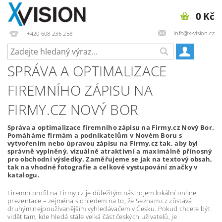
0 Kč
Info@x-vision.cz
+420 608 236 258
SPRÁVA A OPTIMALIZACE
FIREMNÍHO ZÁPISU NA
FIRMY.CZ NOVÝ BOR
Správa a optimalizace firemního zápisu na Firmy.cz Nový Bor.
Pomáháme firmám a podnikatelům v Novém Boru s
vytvořením nebo úpravou zápisu na Firmy.cz tak, aby byl
správně vyplněný, vizuálně atraktivní a maximálně přínosný
pro obchodní výsledky. Zaměřujeme se jak na textový obsah,
tak na vhodné fotografie a celkové vystupování značky v
katalogu.
Firemní profil na Firmy.cz je důležitým nástrojem lokální online
prezentace – zejména s ohledem na to, že Seznam.cz zůstává
druhým nejpoužívanějším vyhledávačem v Česku. Pokud chcete být
vidět tam, kde hledá stále velká část českých uživatelů, je