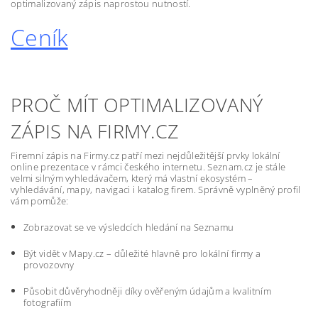
optimalizovaný zápis naprostou nutností.
Ceník
PROČ MÍT OPTIMALIZOVANÝ
ZÁPIS NA FIRMY.CZ
Firemní zápis na Firmy.cz patří mezi nejdůležitější prvky lokální
online prezentace v rámci českého internetu. Seznam.cz je stále
velmi silným vyhledávačem, který má vlastní ekosystém –
vyhledávání, mapy, navigaci i katalog firem. Správně vyplněný profil
vám pomůže:
Zobrazovat se ve výsledcích hledání na Seznamu
Být vidět v Mapy.cz – důležité hlavně pro lokální firmy a
provozovny
Působit důvěryhodněji díky ověřeným údajům a kvalitním
fotografiím