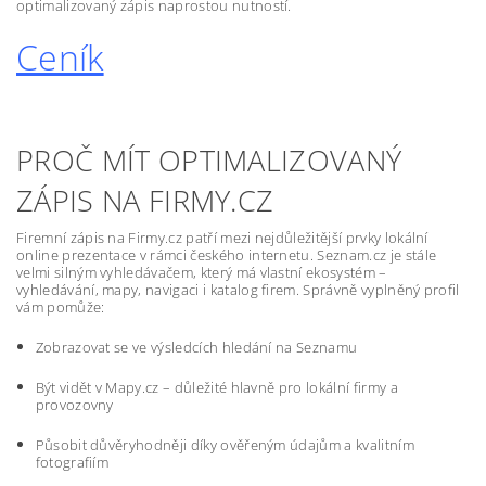
optimalizovaný zápis naprostou nutností.
Ceník
PROČ MÍT OPTIMALIZOVANÝ
ZÁPIS NA FIRMY.CZ
Firemní zápis na Firmy.cz patří mezi nejdůležitější prvky lokální
online prezentace v rámci českého internetu. Seznam.cz je stále
velmi silným vyhledávačem, který má vlastní ekosystém –
vyhledávání, mapy, navigaci i katalog firem. Správně vyplněný profil
vám pomůže:
Zobrazovat se ve výsledcích hledání na Seznamu
Být vidět v Mapy.cz – důležité hlavně pro lokální firmy a
provozovny
Působit důvěryhodněji díky ověřeným údajům a kvalitním
fotografiím