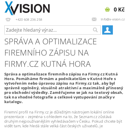
0 Kč
Info@x-vision.cz
+420 608 236 258
SPRÁVA A OPTIMALIZACE
FIREMNÍHO ZÁPISU NA
FIRMY.CZ KUTNÁ HORA
Správa a optimalizace firemního zápisu na Firmy.cz Kutná
Hora. Pomáháme firmám a podnikatelům v Kutné Hoře s
vytvořením nebo úpravou zápisu na Firmy.cz tak, aby byl
správně vyplněný, vizuálně atraktivní a maximálně přínosný
pro obchodní výsledky. Zaměřujeme se jak na textový obsah,
tak na vhodné fotografie a celkové vystupování značky v
katalogu.
Firemní profil na Firmy.cz je důležitým nástrojem lokální online
prezentace – zejména s ohledem na to, že Seznam.cz zůstává
druhým nejpoužívanějším vyhledávačem v Česku. Pokud chcete být
vidět tam, kde hledá stále velká část českých uživatelů, je