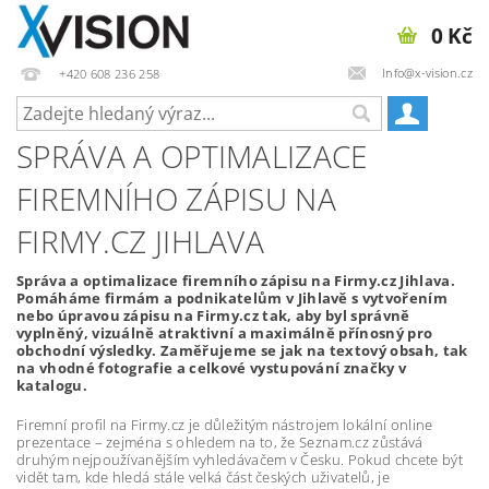
0 Kč
Info@x-vision.cz
+420 608 236 258
SPRÁVA A OPTIMALIZACE
FIREMNÍHO ZÁPISU NA
FIRMY.CZ JIHLAVA
Správa a optimalizace firemního zápisu na Firmy.cz Jihlava.
Pomáháme firmám a podnikatelům v Jihlavě s vytvořením
nebo úpravou zápisu na Firmy.cz tak, aby byl správně
vyplněný, vizuálně atraktivní a maximálně přínosný pro
obchodní výsledky. Zaměřujeme se jak na textový obsah, tak
na vhodné fotografie a celkové vystupování značky v
katalogu.
Firemní profil na Firmy.cz je důležitým nástrojem lokální online
prezentace – zejména s ohledem na to, že Seznam.cz zůstává
druhým nejpoužívanějším vyhledávačem v Česku. Pokud chcete být
vidět tam, kde hledá stále velká část českých uživatelů, je