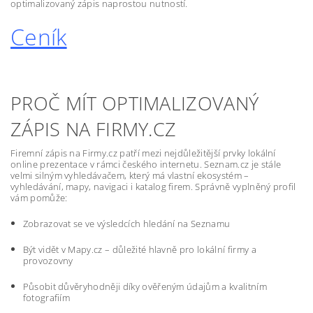
optimalizovaný zápis naprostou nutností.
Ceník
PROČ MÍT OPTIMALIZOVANÝ
ZÁPIS NA FIRMY.CZ
Firemní zápis na Firmy.cz patří mezi nejdůležitější prvky lokální
online prezentace v rámci českého internetu. Seznam.cz je stále
velmi silným vyhledávačem, který má vlastní ekosystém –
vyhledávání, mapy, navigaci i katalog firem. Správně vyplněný profil
vám pomůže:
Zobrazovat se ve výsledcích hledání na Seznamu
Být vidět v Mapy.cz – důležité hlavně pro lokální firmy a
provozovny
Působit důvěryhodněji díky ověřeným údajům a kvalitním
fotografiím