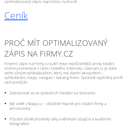
optimalizovaný zápis naprostou nutností.
Ceník
PROČ MÍT OPTIMALIZOVANÝ
ZÁPIS NA FIRMY.CZ
Firemní zápis na Firmy.cz patří mezi nejdůležitější prvky lokální
online prezentace v rámci českého internetu. Seznam.cz je stále
velmi silným vyhledávačem, který má vlastní ekosystém –
vyhledávání, mapy, navigaci i katalog firem. Správně vyplněný profil
vám pomůže:
Zobrazovat se ve výsledcích hledání na Seznamu
Být vidět v Mapy.cz – důležité hlavně pro lokální firmy a
provozovny
Působit důvěryhodněji díky ověřeným údajům a kvalitním
fotografiím