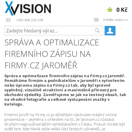
0 Kč
Info@x-vision.cz
+420 608 236 258
SPRÁVA A OPTIMALIZACE
FIREMNÍHO ZÁPISU NA
FIRMY.CZ JAROMĚŘ
Správa a optimalizace firemního zápisu na Firmy.cz Jaroměř.
Pomáháme firmám a podnikatelům v Jaroměři s vytvořením
nebo úpravou zápisu na Firmy.cz tak, aby byl správně
vyplněný, vizuálně atraktivní a maximálně přínosný pro
obchodní výsledky. Zaměřujeme se jak na textový obsah, tak
na vhodné fotografie a celkové vystupování značky v
katalogu.
Firemní profil na Firmy.cz je důležitým nástrojem lokální online
prezentace – zejména s ohledem na to, že Seznam.cz zůstává
druhým nejpoužívanějším vyhledávačem v Česku. Pokud chcete být
vidět tam, kde hledá stále velká část českých uživatelů, je