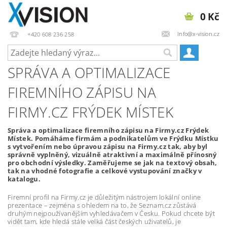
0 Kč
Info@x-vision.cz
+420 608 236 258
SPRÁVA A OPTIMALIZACE
FIREMNÍHO ZÁPISU NA
FIRMY.CZ FRÝDEK MÍSTEK
Správa a optimalizace firemního zápisu na Firmy.cz Frýdek
Místek. Pomáháme firmám a podnikatelům ve Frýdku Místku
s vytvořením nebo úpravou zápisu na Firmy.cz tak, aby byl
správně vyplněný, vizuálně atraktivní a maximálně přínosný
pro obchodní výsledky. Zaměřujeme se jak na textový obsah,
tak na vhodné fotografie a celkové vystupování značky v
katalogu.
Firemní profil na Firmy.cz je důležitým nástrojem lokální online
prezentace – zejména s ohledem na to, že Seznam.cz zůstává
druhým nejpoužívanějším vyhledávačem v Česku. Pokud chcete být
vidět tam, kde hledá stále velká část českých uživatelů, je