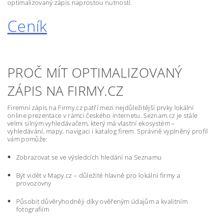
optimalizovaný zápis naprostou nutností.
Ceník
PROČ MÍT OPTIMALIZOVANÝ
ZÁPIS NA FIRMY.CZ
Firemní zápis na Firmy.cz patří mezi nejdůležitější prvky lokální
online prezentace v rámci českého internetu. Seznam.cz je stále
velmi silným vyhledávačem, který má vlastní ekosystém –
vyhledávání, mapy, navigaci i katalog firem. Správně vyplněný profil
vám pomůže:
Zobrazovat se ve výsledcích hledání na Seznamu
Být vidět v Mapy.cz – důležité hlavně pro lokální firmy a
provozovny
Působit důvěryhodněji díky ověřeným údajům a kvalitním
fotografiím