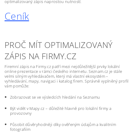
optimalizovaný zápis naprostou nutností.
Ceník
PROČ MÍT OPTIMALIZOVANÝ
ZÁPIS NA FIRMY.CZ
Firemní zápis na Firmy.cz patří mezi nejdůležitější prvky lokální
online prezentace v rámci českého internetu. Seznam.cz je stále
velmi silným vyhledávačem, který má vlastní ekosystém –
vyhledávání, mapy, navigaci i katalog firem. Správně vyplněný profil
vám pomůže:
Zobrazovat se ve výsledcích hledání na Seznamu
Být vidět v Mapy.cz – důležité hlavně pro lokální firmy a
provozovny
Působit důvěryhodněji díky ověřeným údajům a kvalitním
fotografiím