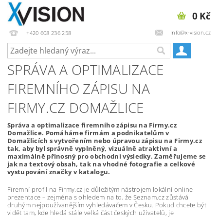
0 Kč
Info@x-vision.cz
+420 608 236 258
SPRÁVA A OPTIMALIZACE
FIREMNÍHO ZÁPISU NA
FIRMY.CZ DOMAŽLICE
Správa a optimalizace firemního zápisu na Firmy.cz
Domažlice. Pomáháme firmám a podnikatelům v
Domažlicích s vytvořením nebo úpravou zápisu na Firmy.cz
tak, aby byl správně vyplněný, vizuálně atraktivní a
maximálně přínosný pro obchodní výsledky. Zaměřujeme se
jak na textový obsah, tak na vhodné fotografie a celkové
vystupování značky v katalogu.
Firemní profil na Firmy.cz je důležitým nástrojem lokální online
prezentace – zejména s ohledem na to, že Seznam.cz zůstává
druhým nejpoužívanějším vyhledávačem v Česku. Pokud chcete být
vidět tam, kde hledá stále velká část českých uživatelů, je