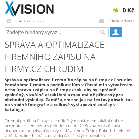
0 Kč
Info@x-vision.cz
+420 608 236 258
SPRÁVA A OPTIMALIZACE
FIREMNÍHO ZÁPISU NA
FIRMY.CZ CHRUDIM
Správa a optimalizace firemního zápisu na Firmy.cz Chrudim.
Pomáháme firmám a podnikatelům v Chrudimi s vytvořením
nebo úpravou zápisu na Firmy.cz tak, aby byl správně
vyplněný, vizuálně atraktivní a maximálně přínosný pro
obchodní výsledky. Zaměřujeme se jak na textový obsah, tak
na vhodné fotografie a celkové vystupování značky v
katalogu.
Firemní profil na Firmy.cz je důležitým nástrojem lokální online
prezentace – zejména s ohledem na to, že Seznam.cz zůstává
druhým nejpoužívanějším vyhledávačem v Česku. Pokud chcete být
vidět tam, kde hledá stále velká část českých uživatelů, je