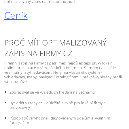
optimalizovaný zápis naprostou nutností.
Ceník
PROČ MÍT OPTIMALIZOVANÝ
ZÁPIS NA FIRMY.CZ
Firemní zápis na Firmy.cz patří mezi nejdůležitější prvky lokální
online prezentace v rámci českého internetu. Seznam.cz je stále
velmi silným vyhledávačem, který má vlastní ekosystém –
vyhledávání, mapy, navigaci i katalog firem. Správně vyplněný profil
vám pomůže:
Zobrazovat se ve výsledcích hledání na Seznamu
Být vidět v Mapy.cz – důležité hlavně pro lokální firmy a
provozovny
Působit důvěryhodněji díky ověřeným údajům a kvalitním
fotografiím