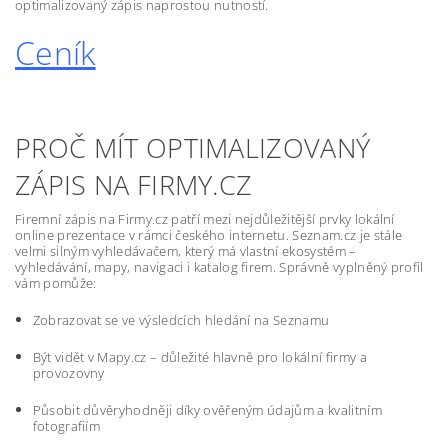
optimalizovaný zápis naprostou nutností.
Ceník
PROČ MÍT OPTIMALIZOVANÝ
ZÁPIS NA FIRMY.CZ
Firemní zápis na Firmy.cz patří mezi nejdůležitější prvky lokální
online prezentace v rámci českého internetu. Seznam.cz je stále
velmi silným vyhledávačem, který má vlastní ekosystém –
vyhledávání, mapy, navigaci i katalog firem. Správně vyplněný profil
vám pomůže:
Zobrazovat se ve výsledcích hledání na Seznamu
Být vidět v Mapy.cz – důležité hlavně pro lokální firmy a
provozovny
Působit důvěryhodněji díky ověřeným údajům a kvalitním
fotografiím