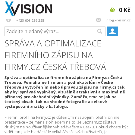
0 Kč
Info@x-vision.cz
+420 608 236 258
SPRÁVA A OPTIMALIZACE
FIREMNÍHO ZÁPISU NA
FIRMY.CZ ČESKÁ TŘEBOVÁ
Správa a optimalizace firemního zápisu na Firmy.cz Česká
Třebová. Pomáháme firmám a podnikatelům v České
Třebové s vytvořením nebo úpravou zápisu na Firmy.cz tak,
aby byl správně vyplněný, vizuálně atraktivní a maximálně
přínosný pro obchodní výsledky. Zaměřujeme se jak na
textový obsah, tak na vhodné fotografie a celkové
vystupování značky v katalogu.
Firemní profil na Firmy.cz je důležitým nástrojem lokální online
prezentace – zejména s ohledem na to, že Seznam.cz zůstává
druhým nejpoužívanějším vyhledávačem v Česku. Pokud chcete být
vidět tam, kde hledá stále velká část českých uživatelů, je