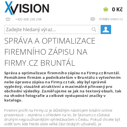
0 Kč
Info@x-vision.cz
+420 608 236 258
SPRÁVA A OPTIMALIZACE
FIREMNÍHO ZÁPISU NA
FIRMY.CZ BRUNTÁL
Správa a optimalizace firemního zápisu na Firmy.cz Bruntál.
Pomáháme firmám a podnikatelům v Bruntálu s vytvořením
nebo úpravou zápisu na Firmy.cz tak, aby byl správně
vyplněný, vizuálně atraktivní a maximálně přínosný pro
obchodní výsledky. Zaměřujeme se jak na textový obsah, tak
na vhodné fotografie a celkové vystupování značky v
katalogu.
Firemní profil na Firmy.cz je důležitým nástrojem lokální online
prezentace – zejména s ohledem na to, že Seznam.cz zůstává
druhým nejpoužívanějším vyhledávačem v Česku. Pokud chcete být
vidět tam, kde hledá stále velká část českých uživatelů, je