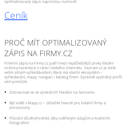
optimalizovaný zápis naprostou nutností.
Ceník
PROČ MÍT OPTIMALIZOVANÝ
ZÁPIS NA FIRMY.CZ
Firemní zápis na Firmy.cz patří mezi nejdůležitější prvky lokální
online prezentace v rámci českého internetu. Seznam.cz je stále
velmi silným vyhledávačem, který má vlastní ekosystém –
vyhledávání, mapy, navigaci i katalog firem. Správně vyplněný profil
vám pomůže:
Zobrazovat se ve výsledcích hledání na Seznamu
Být vidět v Mapy.cz – důležité hlavně pro lokální firmy a
provozovny
Působit důvěryhodněji díky ověřeným údajům a kvalitním
fotografiím