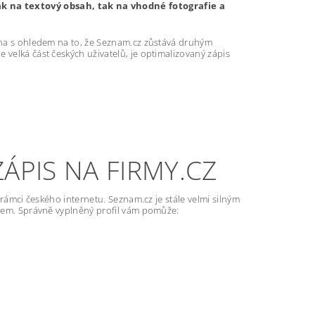
k na textový obsah, tak na vhodné fotografie a
ména s ohledem na to, že Seznam.cz zůstává druhým
 velká část českých uživatelů, je optimalizovaný zápis
ÁPIS NA FIRMY.CZ
v rámci českého internetu. Seznam.cz je stále velmi silným
firem. Správně vyplněný profil vám pomůže: