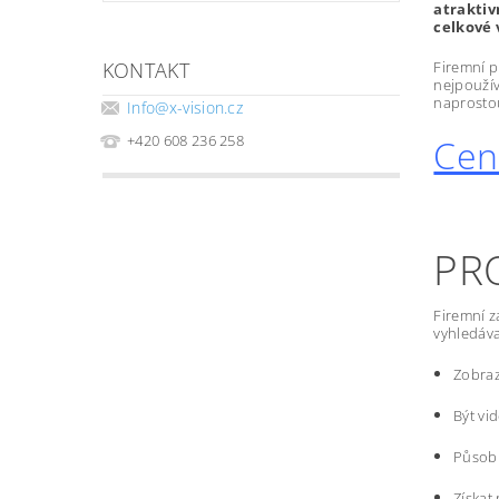
atraktiv
celkové 
KONTAKT
Firemní p
nejpoužív
naprostou
Info
@
x-vision.cz
+420 608 236 258
Cen
PR
Firemní z
vyhledáva
Zobraz
Být vi
Působi
Získat