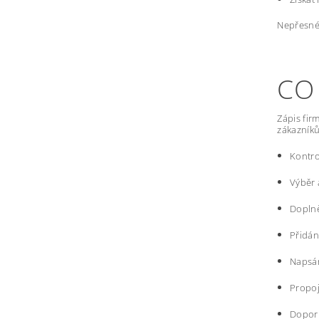
Nepřesné 
CO
Zápis fir
zákazníků
Kontro
Výběr 
Doplně
Přidání
Napsán
Propoj
Doporu