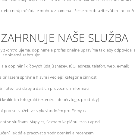
nebo neúplné údaje mohou znamenat, že se nezobrazíte vůbec, nebo že 
 ZAHRNUJE NAŠE SLUŽBA
my zkontrolujeme, doplníme a profesionálně upravíme tak, aby odpovídal 
. Konkrétně zahrnuje:
la a doplnění klíčových údajů (název, IČO, adresa, telefon, web, e-mail)
a přiřazení správné hlavní i vedlejší kategorie činnosti
ní otevírací doby a dalších provozních informací
 kvalitních fotografií (exteriér, interiér, logo, produkty)
í popisu služeb ve stylu vhodném pro Firmy.cz
ení se službami Mapy.cz, Seznam Naplánuj trasu apod.
čení, jak dále pracovat s hodnoceními a recenzemi