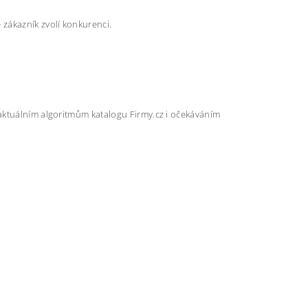
zákazník zvolí konkurenci.
aktuálním algoritmům katalogu Firmy.cz i očekáváním