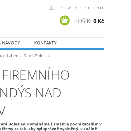
|
PŘIHLÁŠENÍ
REGISTRACE
KOŠÍK:
0 Kč
A NÁVODY
KONTAKTY
nad Labem - Stará Boleslav
 FIREMNÍHO
ANDÝS NAD
V
 Stará Boleslav. Pomáháme firmám a podnikatelům v
Firmy.cz tak, aby byl správně vyplněný, vizuálně