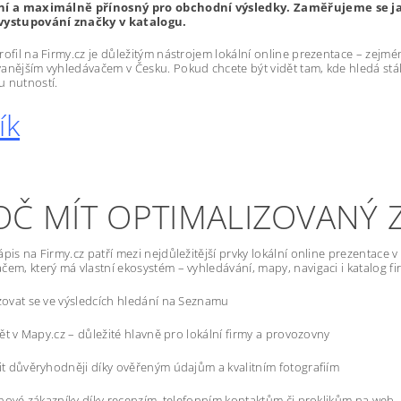
ní a maximálně přínosný pro obchodní výsledky. Zaměřujeme se ja
vystupování značky v katalogu.
rofil na Firmy.cz je důležitým nástrojem lokální online prezentace – zej
anějším vyhledávačem v Česku. Pokud chcete být vidět tam, kde hledá stále
 nutností.
ík
OČ MÍT OPTIMALIZOVANÝ Z
ápis na Firmy.cz patří mezi nejdůležitější prvky lokální online prezentace 
čem, který má vlastní ekosystém – vyhledávání, mapy, navigaci i katalog 
ovat se ve výsledcích hledání na Seznamu
dět v Mapy.cz – důležité hlavně pro lokální firmy a provozovny
t důvěryhodněji díky ověřeným údajům a kvalitním fotografiím
 nové zákazníky díky recenzím, telefonním kontaktům či proklikům na web