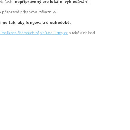
web často
nepřipravený pro lokální vyhledávání
.
b přirozeně přitahoval zákazníky.
avíme tak, aby fungovala dlouhodobě.
imalizace firemních zápisů na Firmy.cz
a také v oblasti