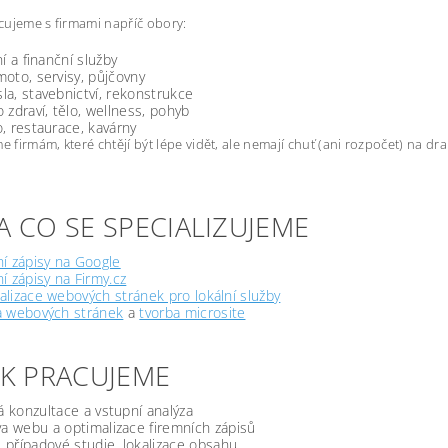
ujeme s firmami napříč obory:
ní a finanční služby
oto, servisy, půjčovny
a, stavebnictví, rekonstrukce
 zdraví, tělo, wellness, pohyb
, restaurace, kavárny
firmám, které chtějí být lépe vidět, ale nemají chuť (ani rozpočet) na d
A CO SE SPECIALIZUJEME
í zápisy na Google
í zápisy na Firmy.cz
lizace webových stránek pro lokální služby
a webových stránek
a
tvorba microsite
JAK PRACUJEME
á konzultace a vstupní analýza
a webu a optimalizace firemních zápisů
, případové studie, lokalizace obsahu