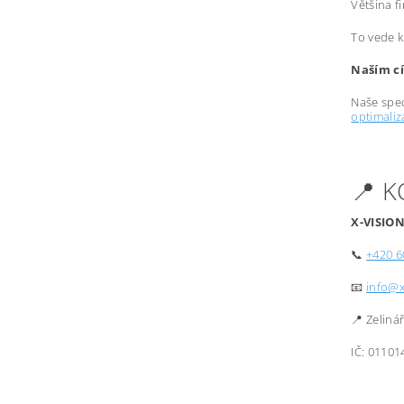
Většina f
To vede k
Naším cí
Naše spec
optimali
📍 
X-VISION
📞
+420 6
📧
info@x
📍 Zeliná
IČ: 01101