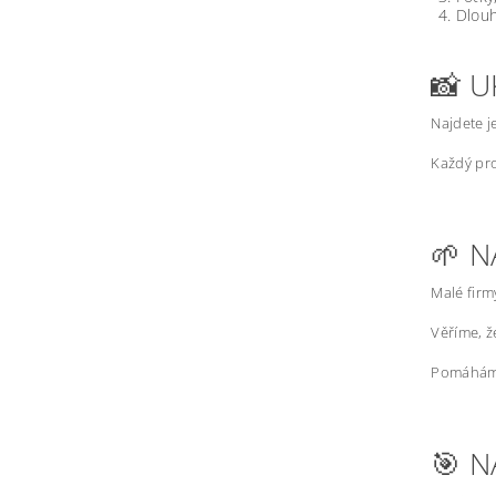
Dlouh
📸 U
Najdete j
Každý pro
🌱 N
Malé firm
Věříme, 
Pomáháme
🎯 N