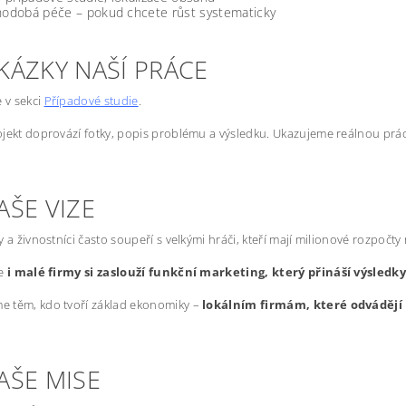
odobá péče – pokud chcete růst systematicky
KÁZKY NAŠÍ PRÁCE
e v sekci
Případové studie
.
jekt doprovází fotky, popis problému a výsledku. Ukazujeme reálnou prác
AŠE VIZE
y a živnostníci často soupeří s velkými hráči, kteří mají milionové rozpočty
že
i malé firmy si zaslouží funkční marketing, který přináší výsledk
 těm, kdo tvoří základ ekonomiky –
lokálním firmám, které odvádějí 
AŠE MISE