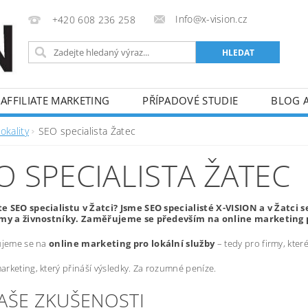
Info@x-vision.cz
+420 608 236 258
AFFILIATE MARKETING
PŘÍPADOVÉ STUDIE
BLOG 
okality
SEO specialista Žatec
O SPECIALISTA ŽATEC
e SEO specialistu v Žatci? Jsme SEO specialisté X-VISION a v Žatc
rmy a živnostníky. Zaměřujeme se především na online marketing p
ujeme se na
online marketing pro lokální služby
– tedy pro firmy, kte
rketing, který přináší výsledky. Za rozumné peníze.
NAŠE ZKUŠENOSTI