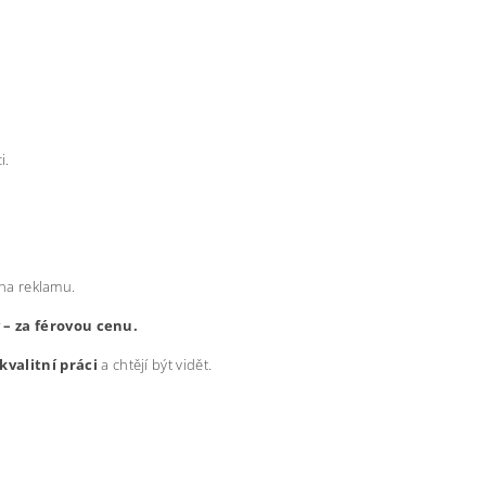
i.
 na reklamu.
y – za férovou cenu.
kvalitní práci
a chtějí být vidět.