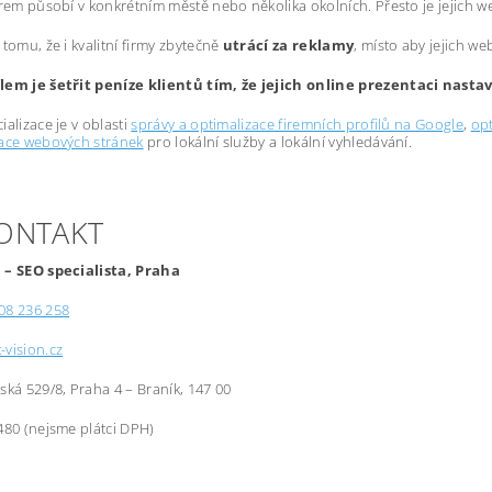
irem působí v konkrétním městě nebo několika okolních. Přesto je jejich 
 tomu, že i kvalitní firmy zbytečně
utrácí za reklamy
, místo aby jejich we
lem je šetřit peníze klientů tím, že jejich online prezentaci nast
ializace je v oblasti
správy a optimalizace firemních profilů na Google
,
opt
zace webových stránek
pro lokální služby a lokální vyhledávání.
KONTAKT
 – SEO specialista, Praha
08 236 258
-vision.cz
řská 529/8, Praha 4 – Braník, 147 00
480 (nejsme plátci DPH)