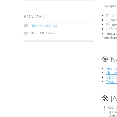
Spoluprac
Realit
KONTAKT
Auto-m
Řemesl
Info
@
x-vision.cz
Péče o
+420 608 236 258
Gastro
Pomáháme 
🎯 N
Firemn
Firemn
Optima
Tvorb
🛠️ 
Rychl
Úprav
Fotky