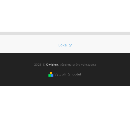
Lokality
2026 ©
X-vision
, všechna práva vyhrazena
Vytvořil Shoptet