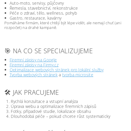
Auto-moto, servisy, půjčovny
Řemesla, stavebnictví, rekonstrukce
Péče o zdraví, tělo, wellness, pohyb
Gastro, restaurace, kavárny
Pomáháme firmám, které chtějí být lépe vidět, ale nemají chuť (ani
rozpočet) na drahé kampaně.
🎯 NA CO SE SPECIALIZUJEME
Firemní zápisy na Google
Firemní zápisy na Firmy.cz
Optimalizace webových stránek pro lokální služby
Tvorba webových stránek
a
tvorba microsite
🛠️ JAK PRACUJEME
Rychlá konzultace a vstupní analýza
Úprava webu a optimalizace firemních zápisů
Fotky, případové studie, lokalizace obsahu
Dlouhodobá péče – pokud chcete růst systematicky