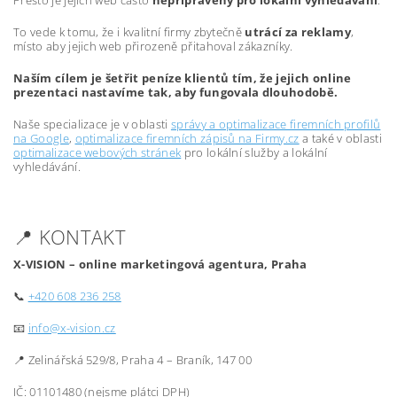
Přesto je jejich web často
nepřipravený pro lokální vyhledávání
.
To vede k tomu, že i kvalitní firmy zbytečně
utrácí za reklamy
,
místo aby jejich web přirozeně přitahoval zákazníky.
Naším cílem je šetřit peníze klientů tím, že jejich online
prezentaci nastavíme tak, aby fungovala dlouhodobě.
Naše specializace je v oblasti
správy a optimalizace firemních profilů
na Google
,
optimalizace firemních zápisů na Firmy.cz
a také v oblasti
optimalizace webových stránek
pro lokální služby a lokální
vyhledávání.
📍 KONTAKT
X-VISION – online marketingová agentura, Praha
📞
+420 608 236 258
📧
info@x-vision.cz
📍 Zelinářská 529/8, Praha 4 – Braník, 147 00
IČ: 01101480 (nejsme plátci DPH)