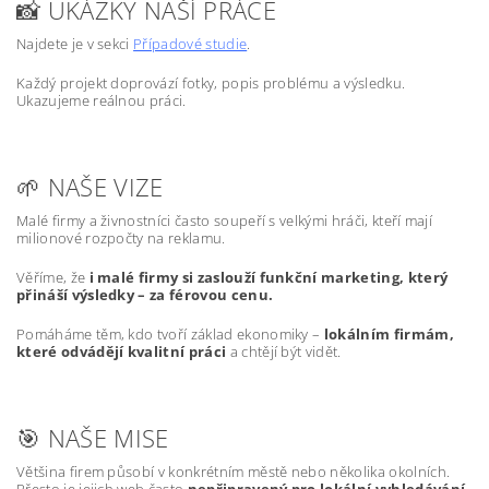
📸 UKÁZKY NAŠÍ PRÁCE
Najdete je v sekci
Případové studie
.
Každý projekt doprovází fotky, popis problému a výsledku.
Ukazujeme reálnou práci.
🌱 NAŠE VIZE
Malé firmy a živnostníci často soupeří s velkými hráči, kteří mají
milionové rozpočty na reklamu.
Věříme, že
i malé firmy si zaslouží funkční marketing, který
přináší výsledky – za férovou cenu.
Pomáháme těm, kdo tvoří základ ekonomiky –
lokálním firmám,
které odvádějí kvalitní práci
a chtějí být vidět.
🎯 NAŠE MISE
Většina firem působí v konkrétním městě nebo několika okolních.