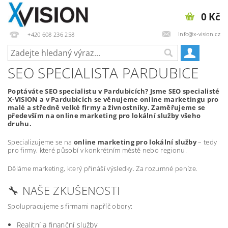
0 Kč
Info@x-vision.cz
+420 608 236 258
SEO SPECIALISTA PARDUBICE
Poptáváte SEO specialistu v Pardubicích? Jsme SEO specialisté
X-VISION a v Pardubicích se věnujeme online marketingu pro
malé a středně velké firmy a živnostníky. Zaměřujeme se
především na online marketing pro lokální služby všeho
druhu.
Specializujeme se na
online marketing pro lokální služby
– tedy
pro firmy, které působí v konkrétním městě nebo regionu.
Děláme marketing, který přináší výsledky. Za rozumné peníze.
🔧 NAŠE ZKUŠENOSTI
Spolupracujeme s firmami napříč obory:
Realitní a finanční služby