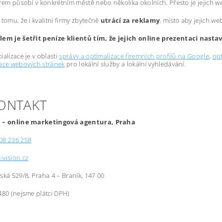
irem působí v konkrétním městě nebo několika okolních. Přesto je jejich 
 tomu, že i kvalitní firmy zbytečně
utrácí za reklamy
, místo aby jejich we
lem je šetřit peníze klientů tím, že jejich online prezentaci nast
ializace je v oblasti
správy a optimalizace firemních profilů na Google
,
opt
zace webových stránek
pro lokální služby a lokální vyhledávání.
KONTAKT
 – online marketingová agentura, Praha
08 236 258
-vision.cz
řská 529/8, Praha 4 – Braník, 147 00
480 (nejsme plátci DPH)