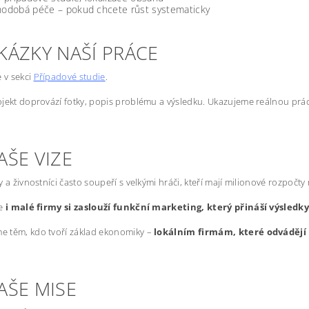
odobá péče – pokud chcete růst systematicky
KÁZKY NAŠÍ PRÁCE
e v sekci
Případové studie
.
jekt doprovází fotky, popis problému a výsledku. Ukazujeme reálnou prác
AŠE VIZE
y a živnostníci často soupeří s velkými hráči, kteří mají milionové rozpočty
že
i malé firmy si zaslouží funkční marketing, který přináší výsledk
 těm, kdo tvoří základ ekonomiky –
lokálním firmám, které odvádějí 
AŠE MISE