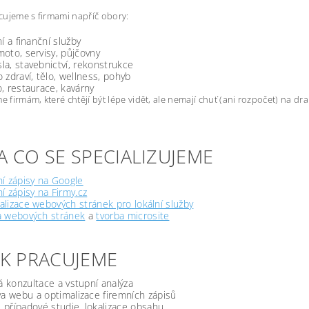
ujeme s firmami napříč obory:
ní a finanční služby
oto, servisy, půjčovny
a, stavebnictví, rekonstrukce
 zdraví, tělo, wellness, pohyb
, restaurace, kavárny
firmám, které chtějí být lépe vidět, ale nemají chuť (ani rozpočet) na d
A CO SE SPECIALIZUJEME
í zápisy na Google
í zápisy na Firmy.cz
lizace webových stránek pro lokální služby
a webových stránek
a
tvorba microsite
JAK PRACUJEME
á konzultace a vstupní analýza
a webu a optimalizace firemních zápisů
, případové studie, lokalizace obsahu