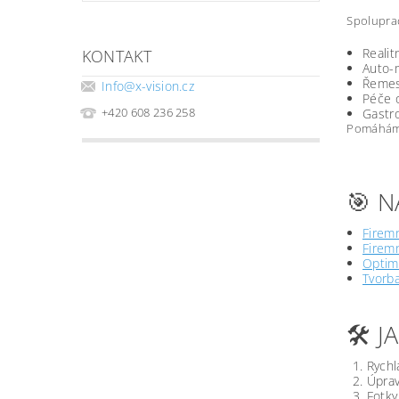
Spoluprac
Realit
KONTAKT
Auto-m
Řemesl
Info
@
x-vision.cz
Péče o
+420 608 236 258
Gastro
Pomáháme 
🎯 N
Firemn
Firemn
Optima
Tvorb
🛠️ 
Rychl
Úprav
Fotky