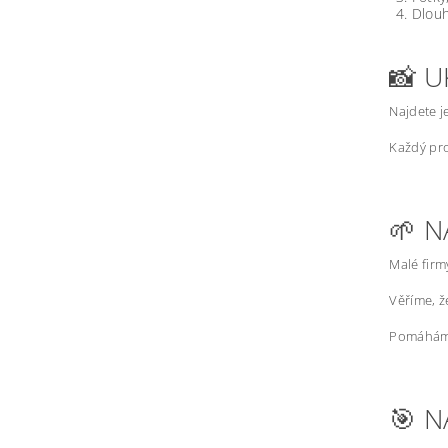
Dlouh
📸 U
Najdete j
Každý pro
🌱 N
Malé firm
Věříme, 
Pomáháme
🎯 N