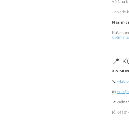
Většina f
To vede k
Naším cí
Naše spec
optimali
📍 
X-VISION
📞
+420 6
📧
info@x
📍 Zeliná
IČ: 01101