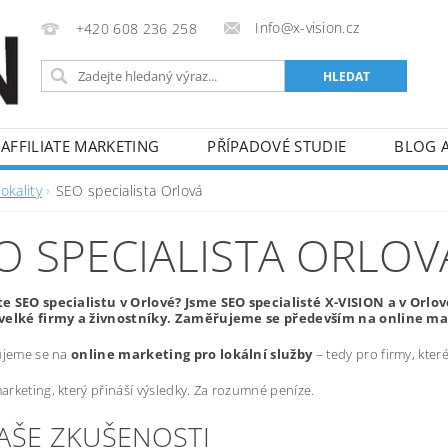
Info@x-vision.cz
+420 608 236 258
AFFILIATE MARKETING
PŘÍPADOVÉ STUDIE
BLOG 
okality
SEO specialista Orlová
O SPECIALISTA ORLOV
e SEO specialistu v Orlové? Jsme SEO specialisté X-VISION a v Orl
velké firmy a živnostníky. Zaměřujeme se především na online mar
ujeme se na
online marketing pro lokální služby
– tedy pro firmy, kte
rketing, který přináší výsledky. Za rozumné peníze.
NAŠE ZKUŠENOSTI