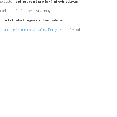
web často
nepřipravený pro lokální vyhledávání
.
b přirozeně přitahoval zákazníky.
avíme tak, aby fungovala dlouhodobě.
imalizace firemních zápisů na Firmy.cz
a také v oblasti