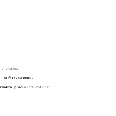
i.
 na reklamu.
y – za férovou cenu.
kvalitní práci
a chtějí být vidět.